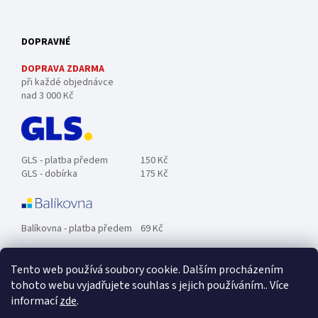
DOPRAVNÉ
DOPRAVA ZDARMA
při každé objednávce
nad 3 000 Kč
GLS - platba předem
150 Kč
GLS - dobírka
175 Kč
Balíkovna - platba předem
69 Kč
Tento web používá soubory cookie. Dalším procházením
Zásilkovna - platba předem
89 Kč
tohoto webu vyjadřujete souhlas s jejich používáním.. Více
informací
zde
.
Osobní odběr ZDARMA.