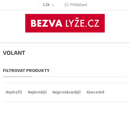
Přejít
CZK
Přihlášení
na
obsah
VOLANT
Ř
a
Nejdražší
Nejlevnější
Nejprodávanější
Abecedně
z
e
n
V
í
ý
p
p