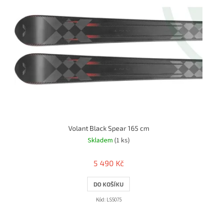
r
i
o
s
d
p
u
r
k
o
t
d
ů
u
k
t
ů
Volant Black Spear 165 cm
Skladem
(1 ks)
5 490 Kč
DO KOŠÍKU
Kód:
LS5075