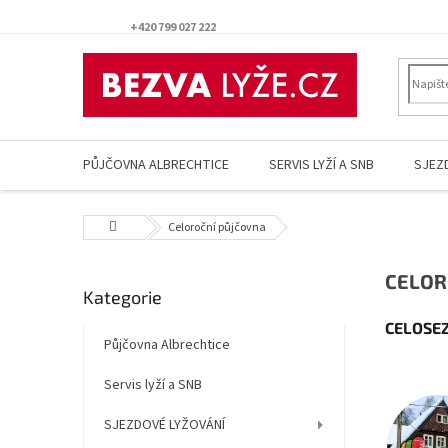
Přejít
na
+420 799 027 222
obsah
PŮJČOVNA ALBRECHTICE
SERVIS LYŽÍ A SNB
SJEZ
Domů
Celoroční půjčovna
P
CELOR
Přeskočit
Kategorie
o
kategorie
s
CELOSEZ
t
Půjčovna Albrechtice
r
Servis lyží a SNB
a
n
SJEZDOVÉ LYŽOVÁNÍ
n