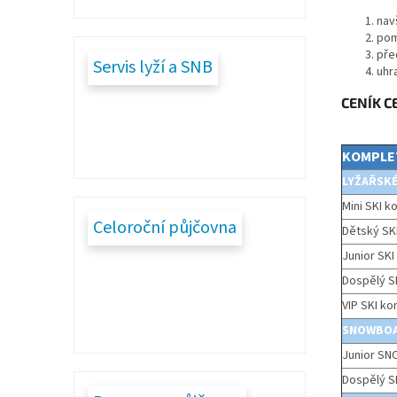
nav
pom
pře
Servis lyží a SNB
uhr
CENÍK 
KOMPLE
LYŽAŘSK
Mini SKI k
Celoroční půjčovna
Dětský SKI
Junior SKI
Dospělý SK
VIP SKI ko
SNOWBO
Junior SN
Dospělý S