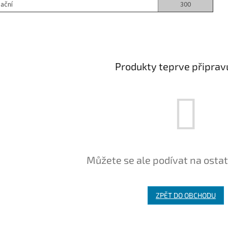
eační
300
Produkty teprve připrav
Můžete se ale podívat na ostat
ZPĚT DO OBCHODU