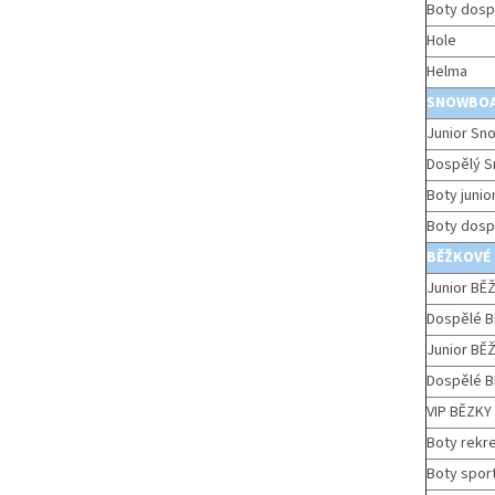
Boty dospě
Hole
Helma
SNOWBO
Junior Sn
Dospělý S
Boty junio
Boty dospě
BĚŽKOVÉ
Junior BĚŽ
Dospělé BĚ
Junior BĚŽ
Dospělé BĚ
VIP BĚZKY 
Boty rekr
Boty sport