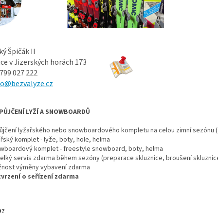
ý Špičák II
ce v Jizerských horách 173
 799 027 222
fo@bezvalyze.cz
PŮJČENÍ LYŽÍ A SNOWBOARDŮ
ůjčení lyžařského nebo snowboardového kompletu na celou zimní sezónu (1.
ařský komplet - lyže, boty, hole, helma
wboardový komplet - freestyle snowboard, boty, helma
velký servis zdarma během sezóny (preparace skluznice, broušení skluznice
nost výměny vybavení zdarma
vrzení o seřízení zdarma
O?