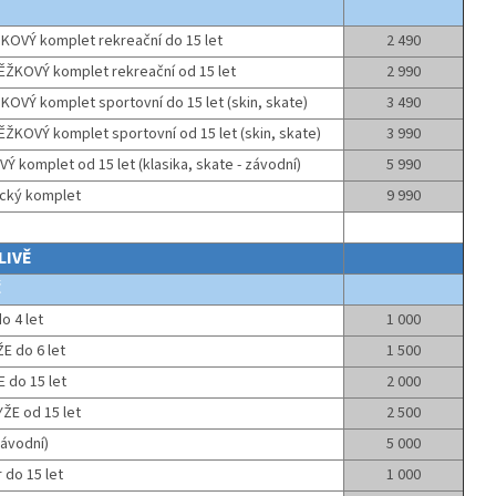
ŽKOVÝ komplet rekreační do 15 let
2 490
ĚŽKOVÝ komplet rekreační od 15 let
2 990
KOVÝ komplet sportovní do 15 let (skin, skate)
3 490
ŽKOVÝ komplet sportovní od 15 let (skin, skate)
3 990
Ý komplet od 15 let (klasika, skate - závodní)
5 990
ický komplet
9 990
LIVĚ
É
o 4 let
1 000
E do 6 let
1 500
E do 15 let
2 000
ŽE od 15 let
2 500
závodní)
5 000
r do 15 let
1 000