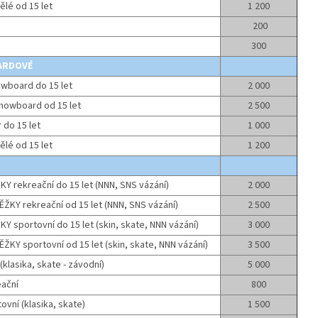
lé od 15 let
1 200
200
300
ARDOVÉ
owboard do 15 let
2 000
nowboard od 15 let
2 500
r do 15 let
1 000
lé od 15 let
1 200
KY rekreační do 15 let (NNN, SNS vázání)
2 000
ŽKY rekreační od 15 let (NNN, SNS vázání)
2 500
KY sportovní do 15 let (skin, skate, NNN vázání)
3 000
ŽKY sportovní od 15 let (skin, skate, NNN vázání)
3 500
(klasika, skate - závodní)
5 000
eační
800
ovní (klasika, skate)
1 500