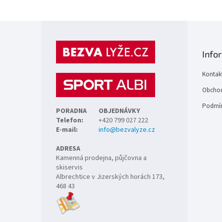
Z
á
p
Info
a
t
Kontak
í
Obchod
Podmín
PORADNA
OBJEDNÁVKY
Telefon:
+420 799 027 222
E-mail:
info@bezvalyze.cz
ADRESA
Kamenná prodejna, půjčovna a
skiservis
Albrechtice v Jizerských horách 173,
468 43