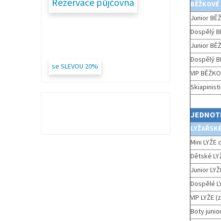
Rezervace půjčovna
BĚŽKOVÉ
Junior BĚ
Dospělý B
Junior BĚŽ
Dospělý BĚ
se SLEVOU 20%
VIP BĚŽKOV
Skiapinist
JEDNOT
LYŽAŘSK
Mini LYŽE d
Dětské LYŽ
Junior LYŽ
Dospělé LY
VIP LYŽE (
Boty junio