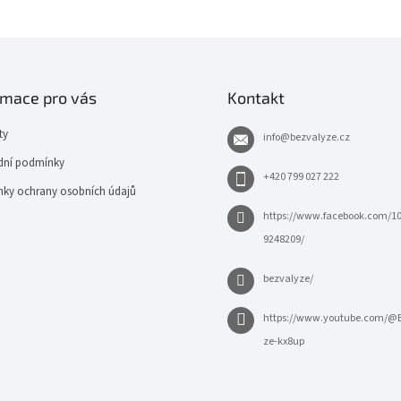
rmace pro vás
Kontakt
ty
info
@
bezvalyze.cz
ní podmínky
+420 799 027 222
ky ochrany osobních údajů
https://www.facebook.com/1
9248209/
bezvalyze/
https://www.youtube.com/@
ze-kx8up