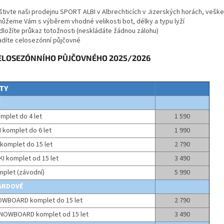
štivte naši prodejnu SPORT ALBI v Albrechticích v Jizerských horách, veške
ůžeme Vám s výběrem vhodné velikosti bot, délky a typu lyží
dložíte průkaz totožnosti (neskládáte žádnou zálohu)
adíte celosezónní půjčovné
CELOSEZÓNNÍHO PŮJČOVNÉHO 2025/2026
TY
É
omplet do 4 let
1 590
 komplet do 6 let
1 990
 komplet do 15 let
2 790
I komplet od 15 let
3 490
mplet (závodní)
5 990
ARDOVÉ
OWBOARD komplet do 15 let
2 790
NOWBOARD komplet od 15 let
3 490