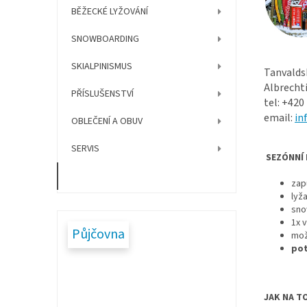
í
BĚŽECKÉ LYŽOVÁNÍ
p
a
SNOWBOARDING
n
e
SKIALPINISMUS
Tanvaldsk
l
Albrechti
PŘÍSLUŠENSTVÍ
tel: +420
email:
in
OBLEČENÍ A OBUV
SERVIS
SEZÓNNÍ 
Celoroční půjčovna
zap
lyž
sno
1x 
Půjčovna
mož
pot
JAK NA T