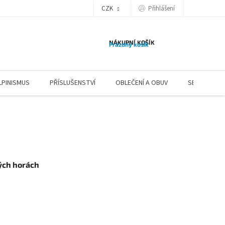
CZK
Přihlášení
NÁKUPNÍ KOŠÍK
Prázdný košík
LPINISMUS
PŘÍSLUŠENSTVÍ
OBLEČENÍ A OBUV
SERVIS
ých horách