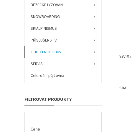
í
p
BĚŽECKÉ LYŽOVÁNÍ
p
p
r
i
a
o
SNOWBOARDING
s
n
d
p
e
SKIALPINISMUS
u
r
l
k
o
PŘÍSLUŠENSTVÍ
t
d
ů
u
OBLEČENÍ A OBUV
k
SERVIS
t
ů
Celoroční půjčovna
S/M
Cena