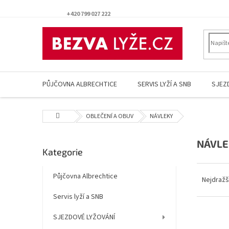
Přejít
na
+420 799 027 222
obsah
PŮJČOVNA ALBRECHTICE
SERVIS LYŽÍ A SNB
SJEZ
Domů
OBLEČENÍ A OBUV
NÁVLEKY
P
NÁVLE
Přeskočit
Kategorie
o
kategorie
s
Ř
t
Půjčovna Albrechtice
a
Nejdražš
r
z
Servis lyží a SNB
a
e
n
n
V
SJEZDOVÉ LYŽOVÁNÍ
n
í
ý