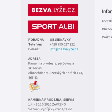
á
p
Info
a
t
Kontak
í
Obchod
Podmín
PORADNA
OBJEDNÁVKY
Telefon:
+420 799 027 222
E-mail:
info@bezvalyze.cz
ADRESA
Kamenná prodejna, půjčovna a
skiservis
Albrechtice v Jizerských horách 173,
468 43
KAMENNÁ PRODEJNA, SERVIS
1.4. - 30.10.2026 ZAVŘENO
Sezónní výpůjčky vracejte od