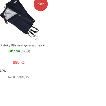
Akce
SWIX návleky Blizzard gaters unisex tmavě modrá
Skladem
(>5 ks)
990 Kč
L/XL
Kód:
BLIZZARD/S/M
O
v