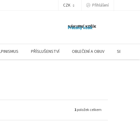
CZK
Přihlášení
NÁKUPNÍ KOŠÍK
Prázdný košík
LPINISMUS
PŘÍSLUŠENSTVÍ
OBLEČENÍ A OBUV
SERVIS
1
položek celkem