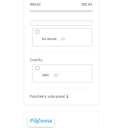
990
Kč
991
Kč
Na skladě
1
Značky
SWIX
1
Položek k zobrazení:
1
Půjčovna