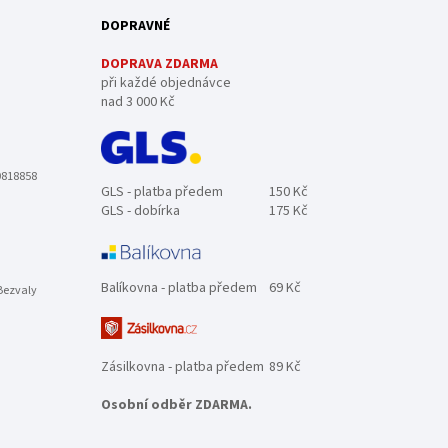
DOPRAVNÉ
DOPRAVA ZDARMA
při každé objednávce
nad 3 000 Kč
0818858
GLS - platba předem
150 Kč
GLS - dobírka
175 Kč
Balíkovna - platba předem
69 Kč
Bezvaly
Zásilkovna - platba předem
89 Kč
Osobní odběr ZDARMA.