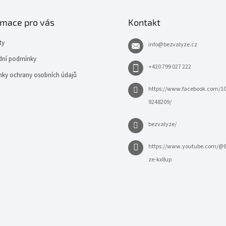
rmace pro vás
Kontakt
ty
info
@
bezvalyze.cz
ní podmínky
+420 799 027 222
ky ochrany osobních údajů
https://www.facebook.com/1
9248209/
bezvalyze/
https://www.youtube.com/@
ze-kx8up