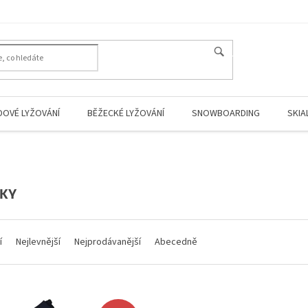
HLEDAT
DOVÉ LYŽOVÁNÍ
BĚŽECKÉ LYŽOVÁNÍ
SNOWBOARDING
SKIA
KY
í
Nejlevnější
Nejprodávanější
Abecedně