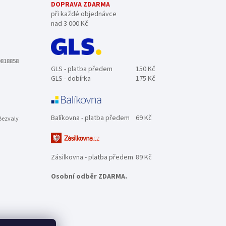
DOPRAVA ZDARMA
při každé objednávce
nad 3 000 Kč
0818858
GLS - platba předem
150 Kč
GLS - dobírka
175 Kč
Balíkovna - platba předem
69 Kč
Bezvaly
Zásilkovna - platba předem
89 Kč
Osobní odběr ZDARMA.