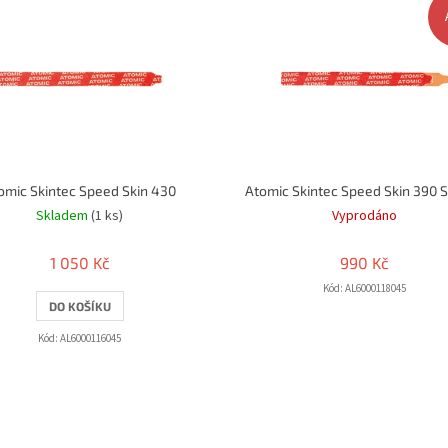
omic Skintec Speed Skin 430
Atomic Skintec Speed Skin 390 
Skladem
(1 ks)
Vyprodáno
1 050 Kč
990 Kč
Kód:
AL6000118045
DO KOŠÍKU
Kód:
AL6000116045