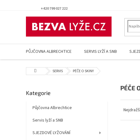
Přejít
na
+420 799 027 222
obsah
PŮJČOVNA ALBRECHTICE
SERVIS LYŽÍ A SNB
SJEZ
Domů
SERVIS
PÉČE O SKINY
P
PÉČE 
Přeskočit
Kategorie
o
kategorie
s
Ř
t
Půjčovna Albrechtice
a
Nejdražš
r
z
Servis lyží a SNB
a
e
n
n
V
SJEZDOVÉ LYŽOVÁNÍ
n
í
ý