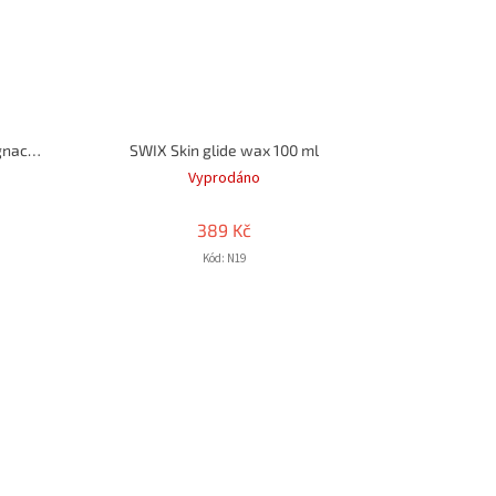
SWIX N12NC SKIN 150 ml, Impregnace Skialp
SWIX Skin glide wax 100 ml
Vyprodáno
389 Kč
Kód:
N19