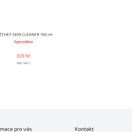
TCHEY SKIN CLEANER 100 ml
Vyprodáno
309 Kč
Kód:
N4C2
O
v
l
á
d
a
c
í
rmace pro vás
Kontakt