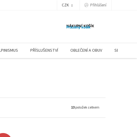
CZK
Přihlášení
NÁKUPNÍ KOŠÍK
Prázdný košík
LPINISMUS
PŘÍSLUŠENSTVÍ
OBLEČENÍ A OBUV
SERVIS
13
položek celkem