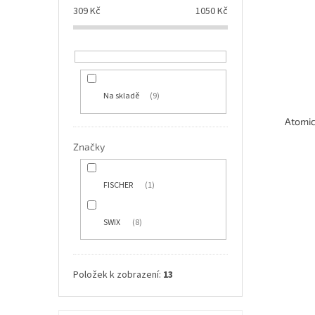
309
Kč
1050
Kč
Na skladě
9
Značky
FISCHER
1
SWIX
8
Položek k zobrazení:
13