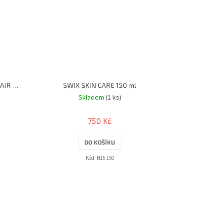
Fischer TWIN SKIN YELLOW MOHAIR MIX , stoupací pásy
SWIX SKIN CARE 150 ml
Skladem
(1 ks)
750 Kč
DO KOŠÍKU
Kód:
N15-150