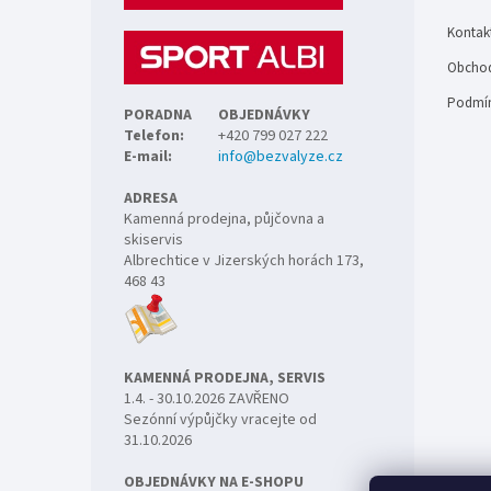
t
Kontak
í
Obchod
Podmín
PORADNA
OBJEDNÁVKY
Telefon:
+420 799 027 222
E-mail:
info@bezvalyze.cz
ADRESA
Kamenná prodejna, půjčovna a
skiservis
Albrechtice v Jizerských horách 173,
468 43
KAMENNÁ PRODEJNA, SERVIS
1.4. - 30.10.2026 ZAVŘENO
Sezónní výpůjčky vracejte od
31.10.2026
OBJEDNÁVKY NA E-SHOPU