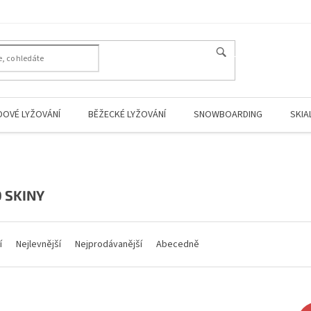
HLEDAT
DOVÉ LYŽOVÁNÍ
BĚŽECKÉ LYŽOVÁNÍ
SNOWBOARDING
SKIA
O SKINY
í
Nejlevnější
Nejprodávanější
Abecedně