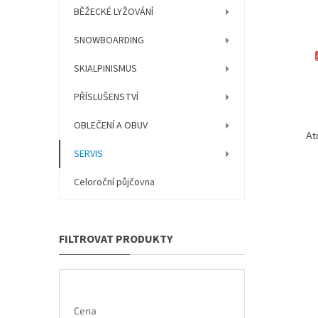
í
p
BĚŽECKÉ LYŽOVÁNÍ
p
p
r
i
a
o
SNOWBOARDING
s
n
d
p
e
SKIALPINISMUS
u
r
l
k
o
PŘÍSLUŠENSTVÍ
t
d
ů
u
OBLEČENÍ A OBUV
At
k
SERVIS
t
ů
Celoroční půjčovna
Cena