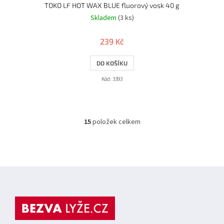
TOKO LF HOT WAX BLUE fluorový vosk 40 g
Skladem
(3 ks)
239 Kč
DO KOŠÍKU
Kód:
3393
15
položek celkem
O
v
l
á
d
Z
a
á
c
í
p
p
a
r
t
v