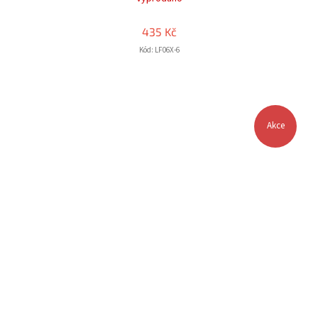
435 Kč
Kód:
LF06X-6
Akce