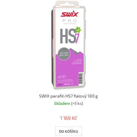
ý
p
i
s
p
r
o
d
u
k
t
ů
SWIX parafín HS7 fialový 180 g
Skladem
(>5 ks)
1 169 Kč
DO KOŠÍKU