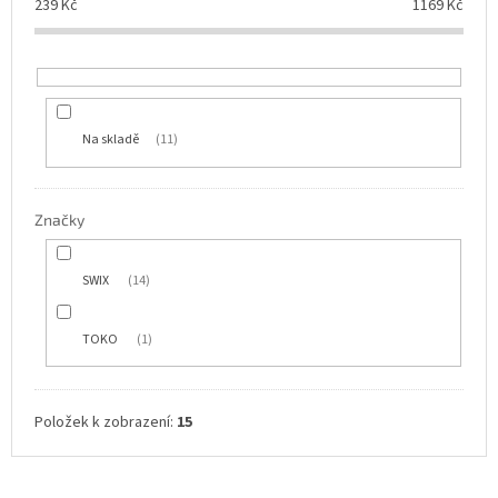
u
239
Kč
1169
Kč
k
t
ů
Na skladě
11
Značky
SWIX
14
TOKO
1
Položek k zobrazení:
15
V