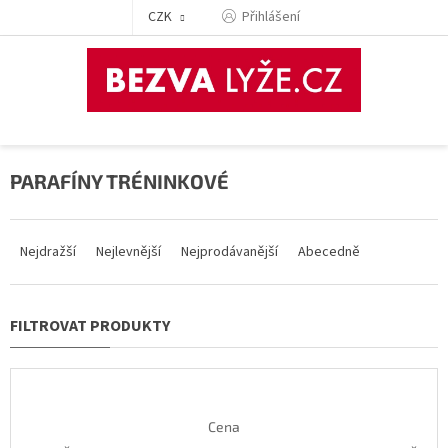
Přejít
CZK
Přihlášení
na
obsah
PARAFÍNY TRÉNINKOVÉ
Ř
a
Nejdražší
Nejlevnější
Nejprodávanější
Abecedně
z
e
n
í
p
r
o
d
Cena