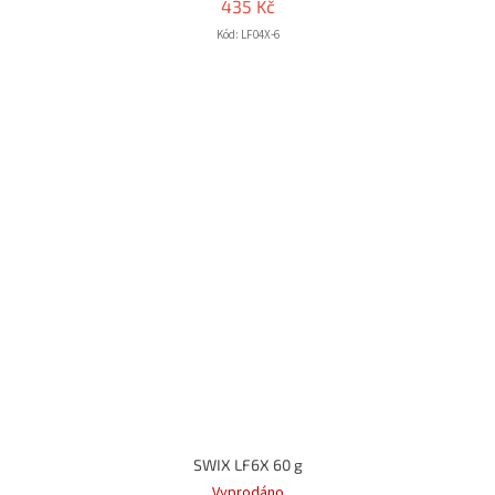
435 Kč
Kód:
LF04X-6
SWIX LF6X 60 g
Vyprodáno