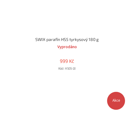
SWIX parafín HS5 tyrkysový 180 g
Vyprodáno
999 Kč
Kód:
HS05-18
Akce