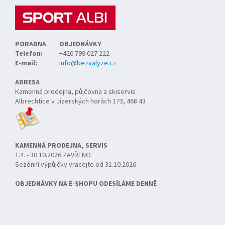
í
k
y
v
ý
PORADNA
OBJEDNÁVKY
p
Telefon:
+420 799 027 222
i
E-mail:
info@bezvalyze.cz
s
u
ADRESA
Kamenná prodejna, půjčovna a skiservis
Albrechtice v Jizerských horách 173, 468 43
KAMENNÁ PRODEJNA, SERVIS
1.4. - 30.10.2026 ZAVŘENO
Sezónní výpůjčky vracejte od 31.10.2026
OBJEDNÁVKY NA E-SHOPU ODESÍLÁME DENNĚ