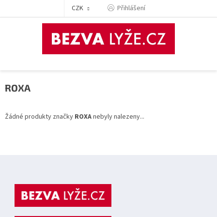
Přejít
CZK
Přihlášení
na
obsah
ROXA
Žádné produkty značky
ROXA
nebyly nalezeny...
Z
á
p
a
t
í