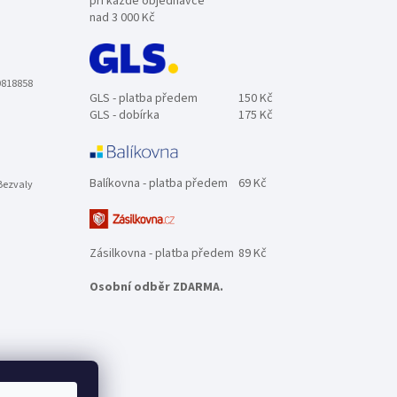
při každé objednávce
nad 3 000 Kč
0818858
GLS - platba předem
150 Kč
GLS - dobírka
175 Kč
Balíkovna - platba předem
69 Kč
Bezvaly
Zásilkovna - platba předem
89 Kč
Osobní odběr ZDARMA.