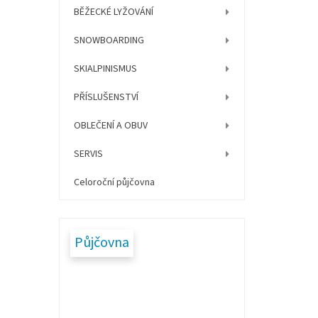
í
BĚŽECKÉ LYŽOVÁNÍ
p
a
SNOWBOARDING
n
e
SKIALPINISMUS
l
PŘÍSLUŠENSTVÍ
OBLEČENÍ A OBUV
SERVIS
Celoroční půjčovna
Půjčovna