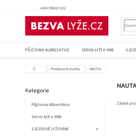
Přejít
na
+420 799 027 222
obsah
PŮJČOVNA ALBRECHTICE
SERVIS LYŽÍ A SNB
SJEZ
Domů
Prodávané značky
NAUTA
P
NAUT
Přeskočit
Kategorie
o
kategorie
s
Žádné pro
t
Půjčovna Albrechtice
r
Servis lyží a SNB
a
n
SJEZDOVÉ LYŽOVÁNÍ
n