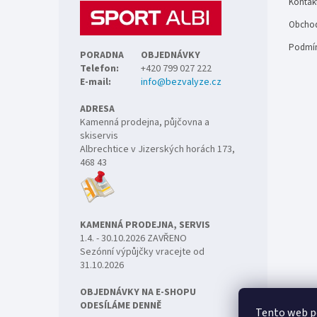
Kontak
í
Obchod
Podmín
PORADNA
OBJEDNÁVKY
Telefon:
+420 799 027 222
E-mail:
info@bezvalyze.cz
ADRESA
Kamenná prodejna, půjčovna a
skiservis
Albrechtice v Jizerských horách 173,
468 43
KAMENNÁ PRODEJNA, SERVIS
1.4. - 30.10.2026 ZAVŘENO
Sezónní výpůjčky vracejte od
31.10.2026
OBJEDNÁVKY NA E-SHOPU
ODESÍLÁME DENNĚ
Tento web p