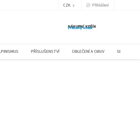
CZK
Přihlášení
NÁKUPNÍ KOŠÍK
Prázdný košík
LPINISMUS
PŘÍSLUŠENSTVÍ
OBLEČENÍ A OBUV
SERVIS