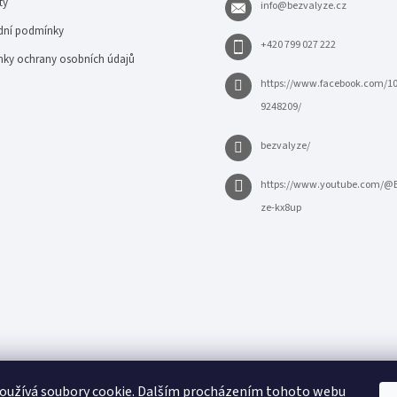
ty
info
@
bezvalyze.cz
ní podmínky
+420 799 027 222
ky ochrany osobních údajů
https://www.facebook.com/1
9248209/
bezvalyze/
https://www.youtube.com/@
ze-kx8up
oužívá soubory cookie. Dalším procházením tohoto webu