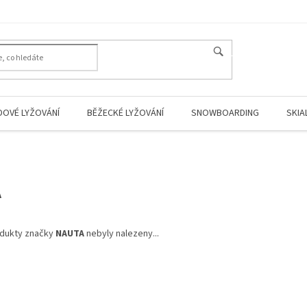
HLEDAT
DOVÉ LYŽOVÁNÍ
BĚŽECKÉ LYŽOVÁNÍ
SNOWBOARDING
SKIA
A
dukty značky
NAUTA
nebyly nalezeny...