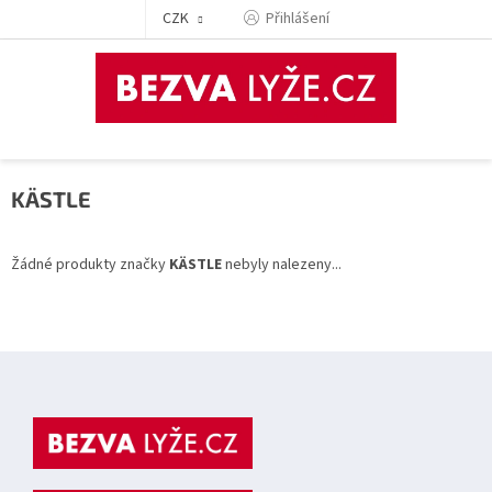
Přejít
CZK
Přihlášení
na
obsah
KÄSTLE
Žádné produkty značky
KÄSTLE
nebyly nalezeny...
Z
á
p
a
t
í