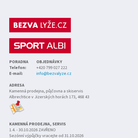
Z
á
p
a
t
í
PORADNA
OBJEDNÁVKY
Telefon:
+420 799 027 222
E-mail:
info@bezvalyze.cz
ADRESA
Kamenná prodejna, půjčovna a skiservis
Albrechtice v Jizerských horách 173, 468 43
KAMENNÁ PRODEJNA, SERVIS
1.4. - 30.10.2026 ZAVŘENO
Sezónní výpůjčky vracejte od 31.10.2026