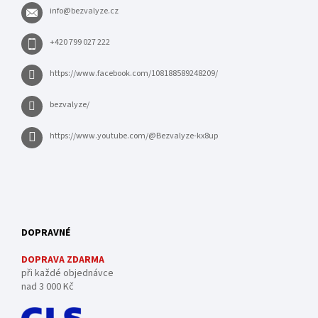
info
@
bezvalyze.cz
+420 799 027 222
https://www.facebook.com/108188589248209/
bezvalyze/
https://www.youtube.com/@Bezvalyze-kx8up
DOPRAVNÉ
DOPRAVA ZDARMA
při každé objednávce
nad 3 000 Kč