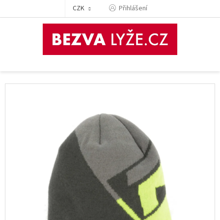
Přejít
CZK
Přihlášení
na
obsah