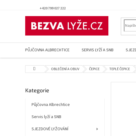
Přejít
na
+420 799 027 222
obsah
PŮJČOVNA ALBRECHTICE
SERVIS LYŽÍ A SNB
SJEZ
Domů
OBLEČENÍ A OBUV
ČEPICE
TEPLÉ ČEPICE
P
Přeskočit
Kategorie
o
kategorie
s
t
Půjčovna Albrechtice
r
Servis lyží a SNB
a
n
SJEZDOVÉ LYŽOVÁNÍ
n