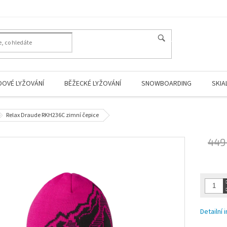
HLEDAT
DOVÉ LYŽOVÁNÍ
BĚŽECKÉ LYŽOVÁNÍ
SNOWBOARDING
SKIA
Relax Draude RKH236C zimní čepice
449
Měrná
cena:
Detailní