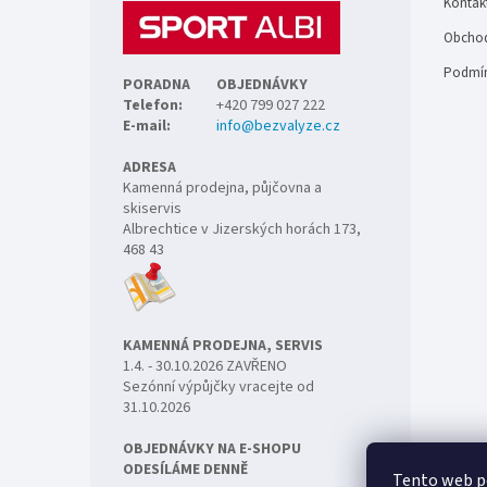
Kontak
í
Obchod
Podmín
PORADNA
OBJEDNÁVKY
Telefon:
+420 799 027 222
E-mail:
info@bezvalyze.cz
ADRESA
Kamenná prodejna, půjčovna a
skiservis
Albrechtice v Jizerských horách 173,
468 43
KAMENNÁ PRODEJNA, SERVIS
1.4. - 30.10.2026 ZAVŘENO
Sezónní výpůjčky vracejte od
31.10.2026
OBJEDNÁVKY NA E-SHOPU
ODESÍLÁME DENNĚ
Tento web p