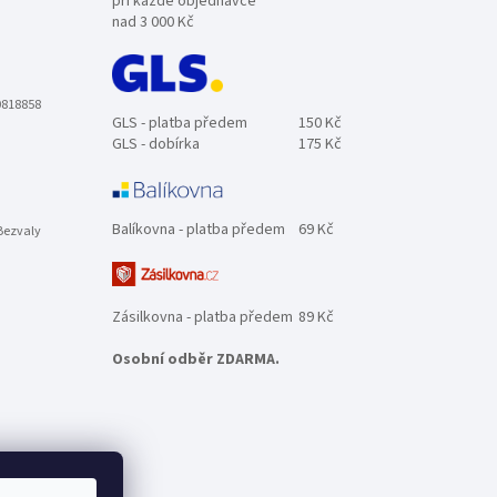
při každé objednávce
nad 3 000 Kč
0818858
GLS - platba předem
150 Kč
GLS - dobírka
175 Kč
Balíkovna - platba předem
69 Kč
Bezvaly
Zásilkovna - platba předem
89 Kč
Osobní odběr ZDARMA.