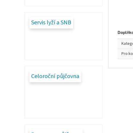
Servis lyží a SNB
Doplňk
Kateg
Pro k
Celoroční půjčovna