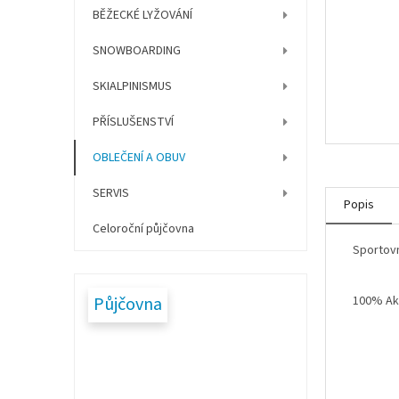
í
BĚŽECKÉ LYŽOVÁNÍ
p
a
SNOWBOARDING
n
e
SKIALPINISMUS
l
PŘÍSLUŠENSTVÍ
OBLEČENÍ A OBUV
SERVIS
Popis
Celoroční půjčovna
Sportovn
Půjčovna
100% Akr