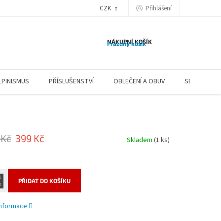
CZK
Přihlášení
NÁKUPNÍ KOŠÍK
Prázdný košík
LPINISMUS
PŘÍSLUŠENSTVÍ
OBLEČENÍ A OBUV
SERVIS
 Kč
399 Kč
Skladem
(1 ks)
PŘIDAT DO KOŠÍKU
 informace