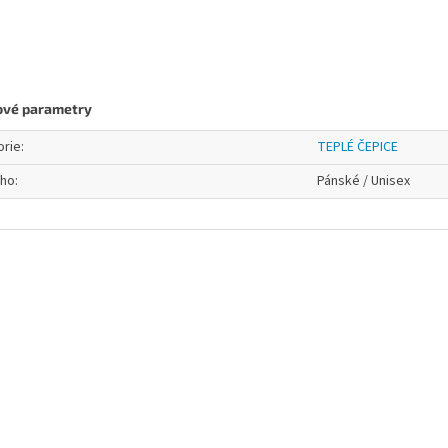
ové parametry
orie
:
TEPLÉ ČEPICE
oho
:
Pánské / Unisex