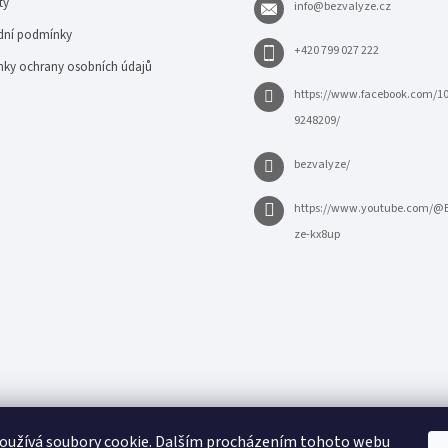
ty
info
@
bezvalyze.cz
ní podmínky
+420 799 027 222
ky ochrany osobních údajů
https://www.facebook.com/1
9248209/
bezvalyze/
https://www.youtube.com/@
ze-kx8up
oužívá soubory cookie. Dalším procházením tohoto webu