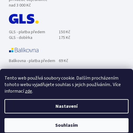
nad 3 000 Kč
GLS - platba předem
150 Kč
GLS - dobírka
175 Kč
Balíkovna - platba předem
69 Kč
Tento web používá soubory cookie. Dalším procházením
Zásilkovna - platba předem
89 Kč
tohoto webu vyjadřujete souhlas s jejich používáním.. Více
informací
zde
.
Osobní odběr ZDARMA.
Nastavení
Souhlasím