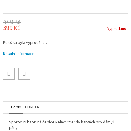
449 Kč
399 Kč
Vyprodáno
Měrná
Položka byla vyprodána…
cena:
Detailní informace
Popis
Diskuze
Sportovní barevná čepice Relax v trendy barvách pro dámy i
pány.