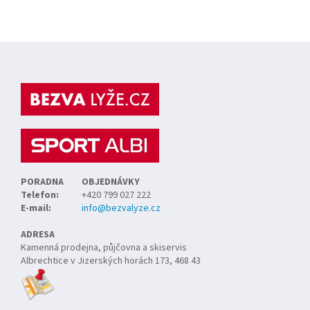
Z
á
p
a
t
í
PORADNA
OBJEDNÁVKY
Telefon:
+420 799 027 222
E-mail:
info@bezvalyze.cz
ADRESA
Kamenná prodejna, půjčovna a skiservis
Albrechtice v Jizerských horách 173, 468 43