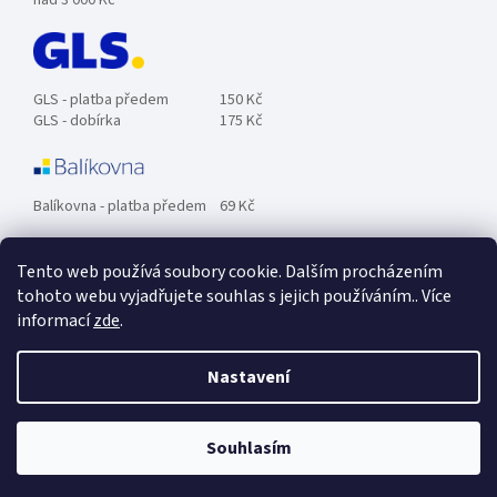
GLS - platba předem
150 Kč
GLS - dobírka
175 Kč
Balíkovna - platba předem
69 Kč
Tento web používá soubory cookie. Dalším procházením
Zásilkovna - platba předem
89 Kč
tohoto webu vyjadřujete souhlas s jejich používáním.. Více
informací
zde
.
Osobní odběr ZDARMA.
Nastavení
Souhlasím