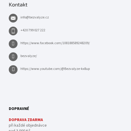
Kontakt
info
@
bezvalyze.cz
+420 799 027 222
https://www.facebook.com/108188589248209/
bezvalyze/
https://www.youtube.com/@Bezvalyze-kx8up
DOPRAVNÉ
DOPRAVA ZDARMA
při každé objednávce
nad 3 000 Kč