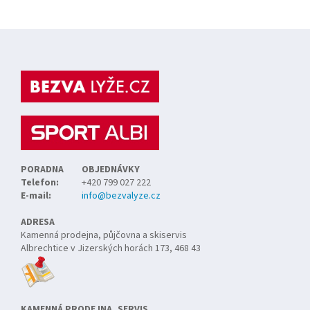
Z
á
p
a
t
í
PORADNA
OBJEDNÁVKY
Telefon:
+420 799 027 222
E-mail:
info@bezvalyze.cz
ADRESA
Kamenná prodejna, půjčovna a skiservis
Albrechtice v Jizerských horách 173, 468 43
KAMENNÁ PRODEJNA, SERVIS