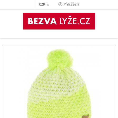
Přejít
CZK
Přihlášení
na
obsah