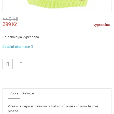
449 Kč
299 Kč
Vyprodáno
Měrná
Položka byla vyprodána…
cena:
Detailní informace
Popis
Diskuze
V reálu je čepice melírovaná fialovo růžově a růžovo fialově
plošně