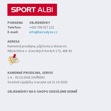
í
PORADNA
OBJEDNÁVKY
Telefon:
+420 799 027 222
E-mail:
info@bezvalyze.cz
ADRESA
Kamenná prodejna, půjčovna a skiservis
Albrechtice v Jizerských horách 173, 468 43
KAMENNÁ PRODEJNA, SERVIS
1.4. - 30.10.2026 ZAVŘENO
Sezónní výpůjčky vracejte od 31.10.2026
OBJEDNÁVKY NA E-SHOPU ODESÍLÁME DENNĚ