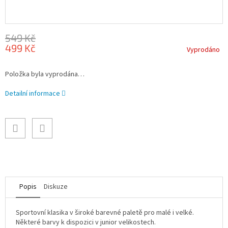
549 Kč
499 Kč
Vyprodáno
Měrná
Položka byla vyprodána…
cena:
Detailní informace
Popis
Diskuze
Sportovní klasika v široké barevné paletě pro malé i velké.
Některé barvy k dispozici v junior velikostech.