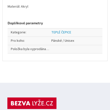
Materiál: Akryl
Doplňkové parametry
Kategorie
:
TEPLÉ ČEPICE
Pro koho
:
Pánské / Unisex
Položka byla vyprodána…
Z
á
p
a
t