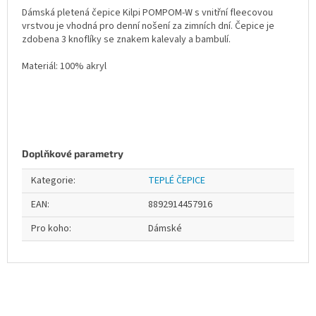
Dámská pletená čepice Kilpi POMPOM-W s vnitřní fleecovou
vrstvou je vhodná pro denní nošení za zimních dní. Čepice je
zdobena 3 knoflíky se znakem kalevaly a bambulí.
Materiál: 100% akryl
Doplňkové parametry
Kategorie
:
TEPLÉ ČEPICE
EAN
:
8892914457916
Pro koho
:
Dámské