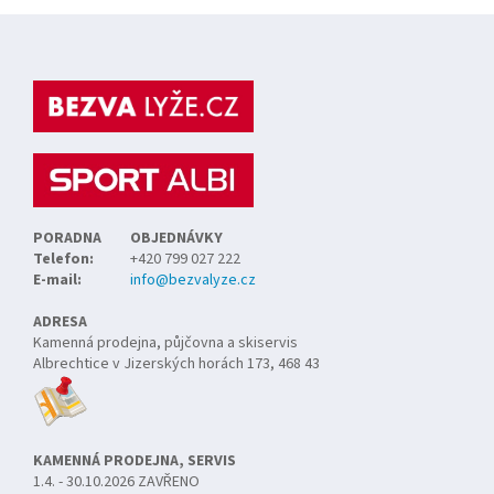
Z
á
p
a
t
í
PORADNA
OBJEDNÁVKY
Telefon:
+420 799 027 222
E-mail:
info@bezvalyze.cz
ADRESA
Kamenná prodejna, půjčovna a skiservis
Albrechtice v Jizerských horách 173, 468 43
KAMENNÁ PRODEJNA, SERVIS
1.4. - 30.10.2026 ZAVŘENO