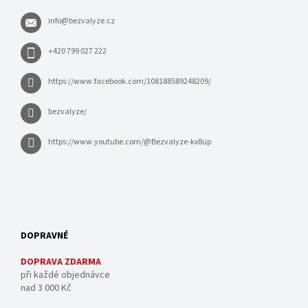
info
@
bezvalyze.cz
+420 799 027 222
https://www.facebook.com/108188589248209/
bezvalyze/
https://www.youtube.com/@Bezvalyze-kx8up
DOPRAVNÉ
DOPRAVA ZDARMA
při každé objednávce
nad 3 000 Kč