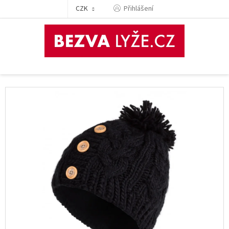
Přejít
CZK
Přihlášení
na
obsah