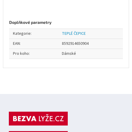
Doplňkové parametry
Kategorie
:
TEPLÉ ČEPICE
EAN
:
8592914650904
Pro koho
:
Dámské
Z
á
p
a
t
í