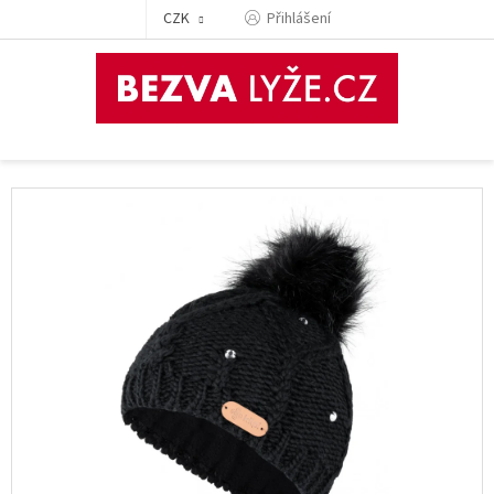
Přejít
CZK
Přihlášení
na
obsah