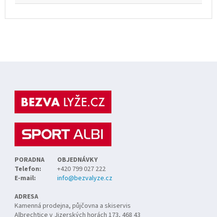
Z
á
p
a
t
í
PORADNA
OBJEDNÁVKY
Telefon:
+420 799 027 222
E-mail:
info@bezvalyze.cz
ADRESA
Kamenná prodejna, půjčovna a skiservis
Albrechtice v Jizerských horách 173, 468 43