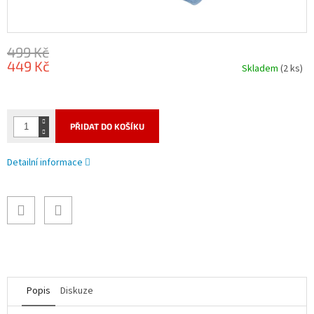
499 Kč
449 Kč
Skladem
(2 ks)
Měrná
cena:
PŘIDAT DO KOŠÍKU
Detailní informace
Popis
Diskuze