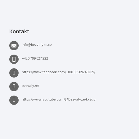
Kontakt
info
@
bezvalyze.cz
+420 799 027 222
https://www.facebook.com/108188589248209/
bezvalyze/
https://www.youtube.com/@Bezvalyze-kx8up