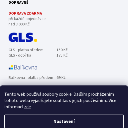
DOPRAVNÉ
DOPRAVA ZDARMA
při každé objednávce
nad 3 000 Kč
GLS - platba předem
150 Kč
GLS - dobírka
175 Kč
Balíkovna - platba předem
69 Kč
Tento web používá soubory cookie. Dalším procházením
Zásilkovna - platba předem
89 Kč
tohoto webu vyjadřujete souhlas s jejich používáním.. Více
informací
zde
.
Osobní odběr ZDARMA.
Nastavení