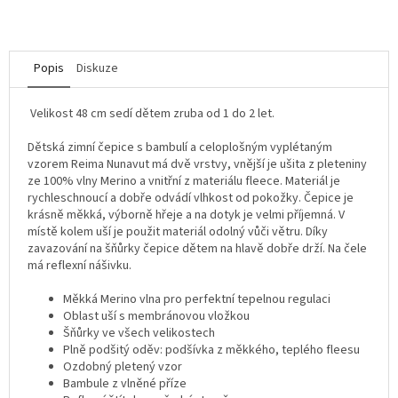
Popis
Diskuze
Velikost 48 cm sedí dětem zruba od 1 do 2 let.
Dětská zimní čepice s bambulí a celoplošným vyplétaným
vzorem Reima Nunavut má dvě vrstvy, vnější je ušita z pleteniny
ze 100% vlny Merino a vnitřní z materiálu fleece. Materiál je
rychleschnoucí a dobře odvádí vlhkost od pokožky. Čepice je
krásně měkká, výborně hřeje a na dotyk je velmi příjemná. V
místě kolem uší je použit materiál odolný vůči větru. Díky
zavazování na šňůrky čepice dětem na hlavě dobře drží. Na čele
má reflexní nášivku.
Měkká Merino vlna pro perfektní tepelnou regulaci
Oblast uší s membránovou vložkou
Šňůrky ve všech velikostech
Plně podšitý oděv: podšívka z měkkého, teplého fleesu
Ozdobný pletený vzor
Bambule z vlněné příze