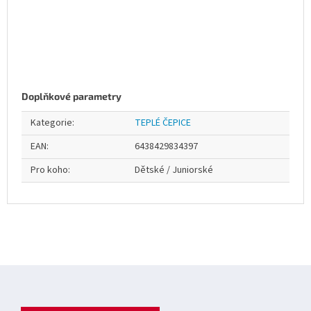
Doplňkové parametry
Kategorie
:
TEPLÉ ČEPICE
EAN
:
6438429834397
Pro koho
:
Dětské / Juniorské
Z
á
p