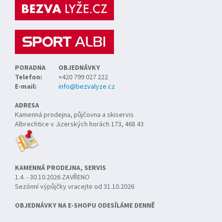
a
t
í
PORADNA
OBJEDNÁVKY
Telefon:
+420 799 027 222
E-mail:
info@bezvalyze.cz
ADRESA
Kamenná prodejna, půjčovna a skiservis
Albrechtice v Jizerských horách 173, 468 43
KAMENNÁ PRODEJNA, SERVIS
1.4. - 30.10.2026 ZAVŘENO
Sezónní výpůjčky vracejte od 31.10.2026
OBJEDNÁVKY NA E-SHOPU ODESÍLÁME DENNĚ