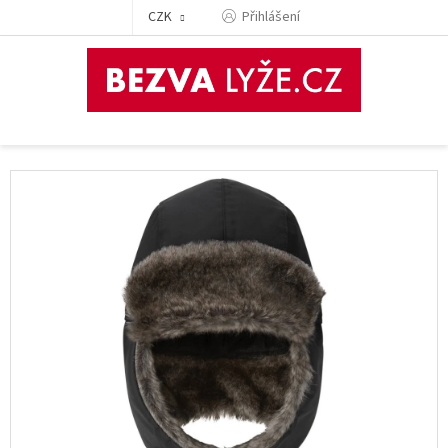
Přejít
CZK
Přihlášení
na
obsah