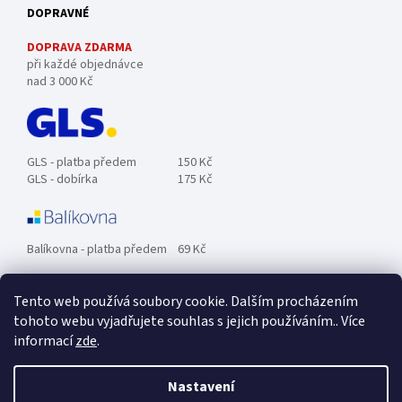
DOPRAVNÉ
DOPRAVA ZDARMA
při každé objednávce
nad 3 000 Kč
GLS - platba předem
150 Kč
GLS - dobírka
175 Kč
Balíkovna - platba předem
69 Kč
Tento web používá soubory cookie. Dalším procházením
Zásilkovna - platba předem
89 Kč
tohoto webu vyjadřujete souhlas s jejich používáním.. Více
informací
zde
.
Osobní odběr ZDARMA.
Nastavení