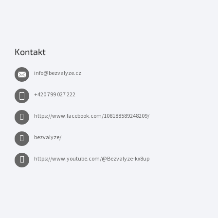
Kontakt
info
@
bezvalyze.cz
+420 799 027 222
https://www.facebook.com/108188589248209/
bezvalyze/
https://www.youtube.com/@Bezvalyze-kx8up