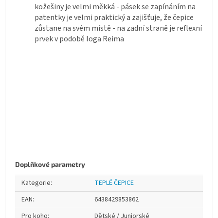
kožešiny je velmi měkká - pásek se zapínáním na
patentky je velmi praktický a zajišťuje, že čepice
zůstane na svém místě - na zadní straně je reflexní
prvek v podobě loga Reima
Doplňkové parametry
Kategorie
:
TEPLÉ ČEPICE
EAN
:
6438429853862
Pro koho
:
Dětské / Juniorské