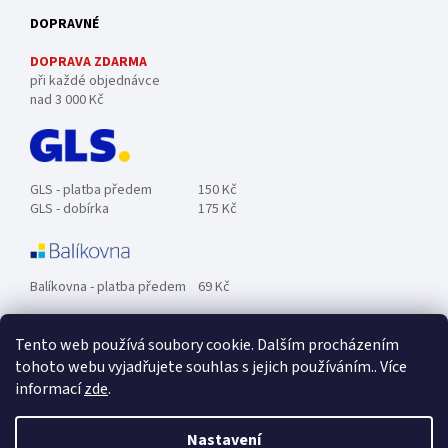
DOPRAVNÉ
DOPRAVA ZDARMA
při každé objednávce
nad 3 000 Kč
GLS - platba předem
150 Kč
GLS - dobírka
175 Kč
Balíkovna - platba předem
69 Kč
Tento web používá soubory cookie. Dalším procházením
Zásilkovna - platba předem
89 Kč
tohoto webu vyjadřujete souhlas s jejich používáním.. Více
informací
zde
.
Osobní odběr ZDARMA.
Nastavení