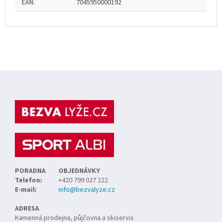
EAN
:
7045950000192
Z
á
p
a
t
í
PORADNA
OBJEDNÁVKY
Telefon:
+420 799 027 222
E-mail:
info@bezvalyze.cz
ADRESA
Kamenná prodejna, půjčovna a skiservis