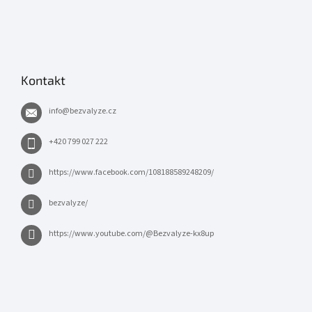
Kontakt
info
@
bezvalyze.cz
+420 799 027 222
https://www.facebook.com/108188589248209/
bezvalyze/
https://www.youtube.com/@Bezvalyze-kx8up