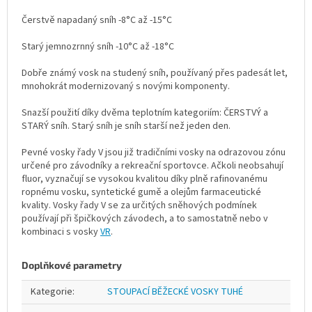
Čerstvě napadaný sníh -8°C až -15°C
Starý jemnozrnný sníh -10°C až -18°C
Dobře známý vosk na studený sníh, používaný přes padesát let,
mnohokrát modernizovaný s novými komponenty.
Snazší použití díky dvěma teplotním kategoriím: ČERSTVÝ a
STARÝ sníh. Starý sníh je sníh starší než jeden den.
Pevné vosky řady V jsou již tradičními vosky na odrazovou zónu
určené pro závodníky a rekreační sportovce. Ačkoli neobsahují
fluor, vyznačují se vysokou kvalitou díky plně rafinovanému
ropnému vosku, syntetické gumě a olejům farmaceutické
kvality. Vosky řady V se za určitých sněhových podmínek
používají při špičkových závodech, a to samostatně nebo v
kombinaci s vosky
VR
.
Doplňkové parametry
Kategorie
:
STOUPACÍ BĚŽECKÉ VOSKY TUHÉ