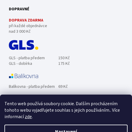
DOPRAVNÉ
DOPRAVA ZDARMA
při každé objednávce
nad 3 000 Kč
GLS - platba předem
150 Kč
GLS - dobírka
175 Kč
Balíkovna - platba předem
69 Kč
Tento web používá soubory cookie. Dalším procházením
Zásilkovna - platba předem
89 Kč
tohoto webu vyjadřujete souhlas s jejich používáním.. Více
informací
zde
.
Osobní odběr ZDARMA.
Nastavení