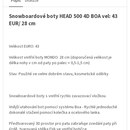
Popis
Diskuze
Snowboardové boty HEAD 500 4D BOA vel: 43
EUR/ 28 cm
Velikost EURO: 43
Velikost vnitřní boty MONDO: 28 cm (doporučená velikost je
délka nohy v cm od paty po palec + 0,5-1,5 cm)
Stav: Použité ve velmi dobrém stavu, kosmetické oděrky
Snowboardové boty s vnitřní rychlo zavazovací vložkou.
Vnější utahování bot pomocí systému Boa - Rychlé jednoduché
dokonalé stažení pomocí kolečka a ocelového lanka.
Předtvarovaný 3D prostor pro patu zabraňuje zvedání paty při
jízdě, tvarovaná stélka EVA ve vnitřní botičce.