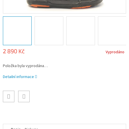
2 890 Kč
Vyprodáno
Měrná
Položka byla vyprodána…
cena:
Detailní informace