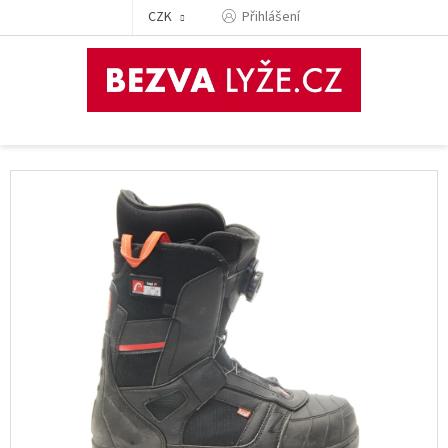
Přejít
CZK
Přihlášení
na
obsah