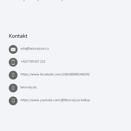
Kontakt
info
@
bezvalyze.cz
+420 799 027 222
https://www.facebook.com/108188589248209/
bezvalyze/
https://www.youtube.com/@Bezvalyze-kx8up