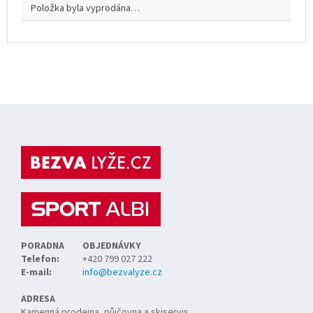
Položka byla vyprodána…
Z
á
p
a
t
í
PORADNA
OBJEDNÁVKY
Telefon:
+420 799 027 222
E-mail:
info@bezvalyze.cz
ADRESA
Kamenná prodejna, půjčovna a skiservis