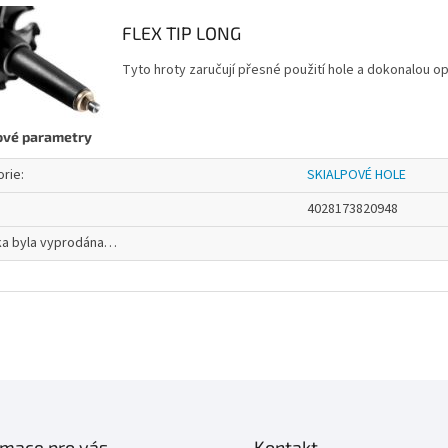
FLEX TIP LONG
Tyto hroty zaručují přesné použití hole a dokonalou o
ové parametry
orie
:
SKIALPOVÉ HOLE
4028173820948
ka byla vyprodána…
rmace pro vás
Kontakt