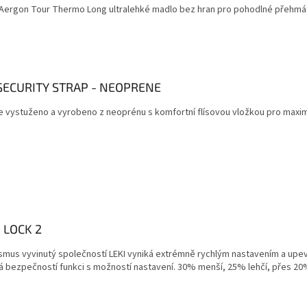
ergon Tour Thermo Long ultralehké madlo bez hran pro pohodlné přehmát
SECURITY STRAP - NEOPRENE
e vystuženo a vyrobeno z neoprénu s komfortní flísovou vložkou pro maximá
 LOCK 2
mus vyvinutý společností LEKI vyniká extrémně rychlým nastavením a upevněn
 bezpečností funkci s možností nastavení. 30% menší, 25% lehčí, přes 20