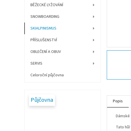
í
BĚŽECKÉ LYŽOVÁNÍ
p
a
SNOWBOARDING
n
e
SKIALPINISMUS
l
PŘÍSLUŠENSTVÍ
OBLEČENÍ A OBUV
SERVIS
Celoroční půjčovna
Půjčovna
Popis
Dámské 
Tato hůl