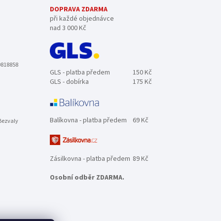
DOPRAVA ZDARMA
při každé objednávce
nad 3 000 Kč
0818858
GLS - platba předem
150 Kč
GLS - dobírka
175 Kč
Balíkovna - platba předem
69 Kč
Bezvaly
Zásilkovna - platba předem
89 Kč
Osobní odběr ZDARMA.