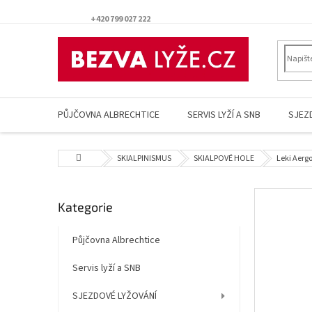
Přejít
na
+420 799 027 222
obsah
PŮJČOVNA ALBRECHTICE
SERVIS LYŽÍ A SNB
SJEZ
Domů
SKIALPINISMUS
SKIALPOVÉ HOLE
Leki Aergo
P
Přeskočit
Kategorie
o
kategorie
s
t
Půjčovna Albrechtice
r
Servis lyží a SNB
a
n
SJEZDOVÉ LYŽOVÁNÍ
n