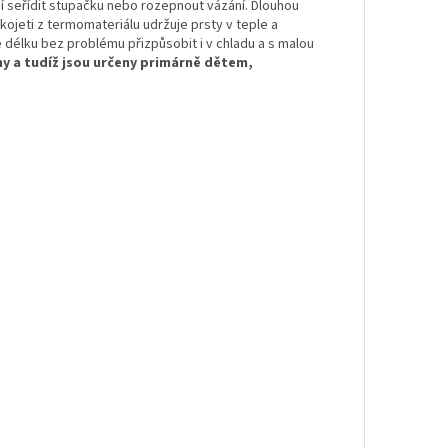
 seřídit stupačku nebo rozepnout vázání. Dlouhou
kojeti z termomateriálu udržuje prsty v teple a
élku bez problému přizpůsobit i v chladu a s malou
y a tudíž jsou určeny primárně dětem,