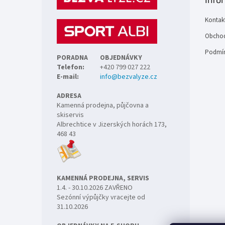
a
t
Kontak
í
Obchod
Podmín
PORADNA
OBJEDNÁVKY
Telefon:
+420 799 027 222
E-mail:
info@bezvalyze.cz
ADRESA
Kamenná prodejna, půjčovna a
skiservis
Albrechtice v Jizerských horách 173,
468 43
KAMENNÁ PRODEJNA, SERVIS
1.4. - 30.10.2026 ZAVŘENO
Sezónní výpůjčky vracejte od
31.10.2026