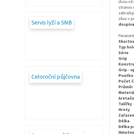
dvou str
stranou 
zabraňuj
sílou v 
Servis lyží a SNB
dospíva
Paramet
Shortn
Typ hol
Série
Grip
Konstr
Grip - 
Celoroční půjčovna
Poutko 
Počet č
Průměr 
Materiá
Aretačn
Talířky
Hroty
Zařazen
Délka
Délka p
Hmotno