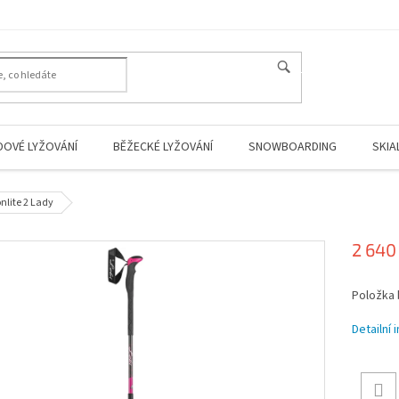
HLEDAT
DOVÉ LYŽOVÁNÍ
BĚŽECKÉ LYŽOVÁNÍ
SNOWBOARDING
SKIA
nlite 2 Lady
2 640
Měrná
Položka
cena:
Detailní