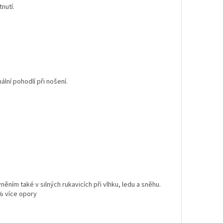
nutí.
lní pohodlí při nošení.
ím také v silných rukavicích při vlhku, ledu a sněhu.
% více opory