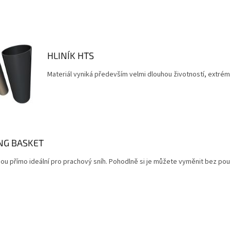
HLINÍK HTS
Materiál vyniká především velmi dlouhou životností, extrémn
NG BASKET
jsou přímo ideální pro prachový sníh. Pohodlně si je můžete vyměnit bez použ