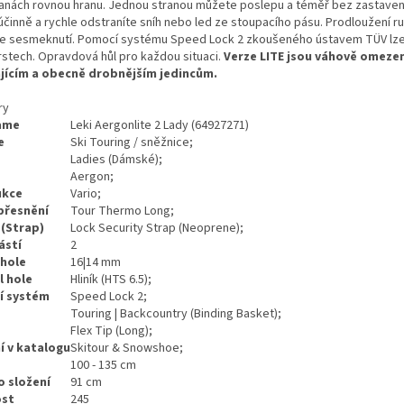
anách rovnou hranu. Jednou stranou můžete poslepu a téměř bez zastavení
účinně a rychle odstraníte sníh nebo led ze stoupacího pásu. Prodloužení ru
e sesmeknutí. Pomocí systému Speed Lock 2 zkoušeného ústavem TÜV lze d
prstech. Opravdová hůl pro každou situaci.
Verze LITE jsou váhově omezen
jícím a obecně drobnějším jedincům.
ry
ame
Leki Aergonlite 2 Lady (64927271)
e
Ski Touring / sněžnice;
Ladies (Dámské);
Aergon;
ukce
Vario;
upřesnění
Tour Thermo Long;
(Strap)
Lock Security Strap (Neoprene);
ástí
2
hole
16|14 mm
l hole
Hliník (HTS 6.5);
í systém
Speed Lock 2;
Touring | Backcountry (Binding Basket);
Flex Tip (Long);
í v katalogu
Skitour & Snowshoe;
100 - 135 cm
o složení
91 cm
st
245