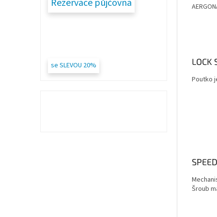
Rezervace půjčovna
AERGONA
LOCK 
se SLEVOU 20%
Poutko j
SPEED
Mechanis
Šroub má