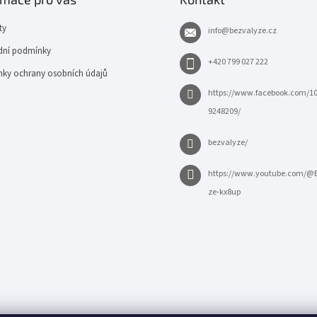
ty
info
@
bezvalyze.cz
ní podmínky
+420 799 027 222
ky ochrany osobních údajů
https://www.facebook.com/1
9248209/
bezvalyze/
https://www.youtube.com/@
ze-kx8up