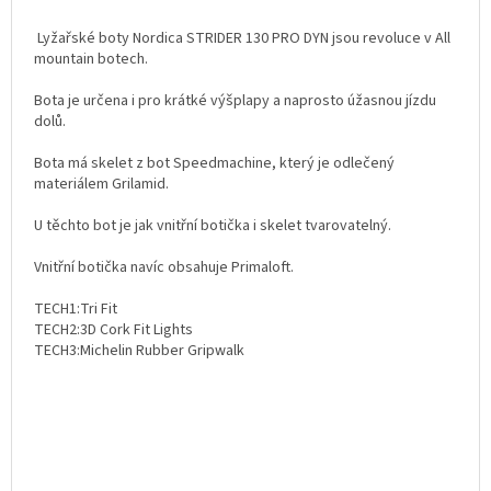
Lyžařské boty Nordica STRIDER 130 PRO DYN jsou revoluce v All
mountain botech.
Bota je určena i pro krátké výšplapy a naprosto úžasnou jízdu
dolů.
Bota má skelet z bot Speedmachine, který je odlečený
materiálem Grilamid.
U těchto bot je jak vnitřní botička i skelet tvarovatelný.
Vnitřní botička navíc obsahuje Primaloft.
TECH1:Tri Fit
TECH2:3D Cork Fit Lights
TECH3:Michelin Rubber Gripwalk