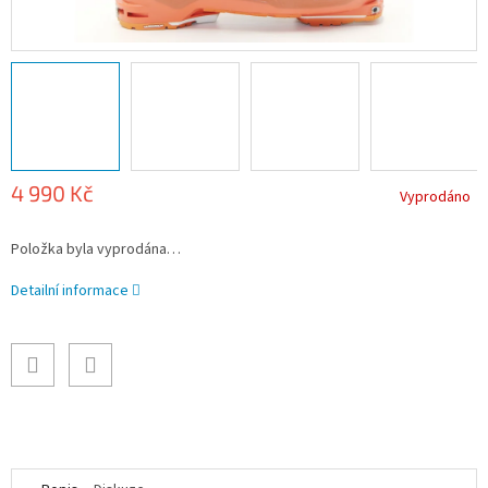
4 990 Kč
Vyprodáno
Měrná
Položka byla vyprodána…
cena:
Detailní informace