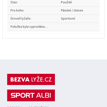
Stav
:
Použité
Pro koho
:
Pánské / Unisex
Úroveň lyžaře
:
Sportovní
Položka byla vyprodána…
Z
á
p
a
t
í