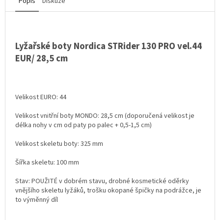
Popis
Diskuze
Lyžařské boty Nordica STRider 130 PRO vel.44
EUR/ 28,5 cm
Velikost EURO: 44
Velikost vnitřní boty MONDO: 28,5 cm (doporučená velikost je
délka nohy v cm od paty po palec + 0,5-1,5 cm)
Velikost skeletu boty: 325 mm
Šířka skeletu: 100 mm
Stav: POUŽITÉ v dobrém stavu, drobné kosmetické oděrky
vnějšího skeletu lyžáků, trošku okopané špičky na podrážce, je
to výměnný díl