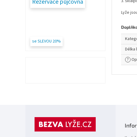
Rezervace půjčovna
3. skial
Lyže jso
Doplňk
Kateg
se SLEVOU 20%
Délka 
?
Op
Z
á
p
Info
a
t