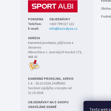
Kontak
í
Obchod
Podmín
PORADNA
OBJEDNÁVKY
Telefon:
+420 799 027 222
E-mail:
info@bezvalyze.cz
ADRESA
Kamenná prodejna, půjčovna a
skiservis
Albrechtice v Jizerských horách 173,
468 43
KAMENNÁ PRODEJNA, SERVIS
1.4. - 30.10.2026 ZAVŘENO
Sezónní výpůjčky vracejte od
31.10.2026
OBJEDNÁVKY NA E-SHOPU
ODESÍLÁME DENNĚ
Tento web p