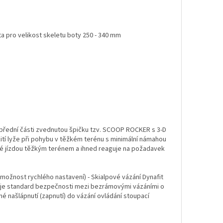
ata pro velikost skeletu boty 250 - 340 mm
 přední části zvednutou špičku tzv. SCOOP ROCKER s 3-D
ití lyže při pohybu v těžkém terénu s minimální námahou
né jízdou těžkým terénem a ihned reaguje na požadavek
 (možnost rychlého nastavení) - Skialpové vázání Dynafit
nuje standard bezpečnosti mezi bezrámovými vázáními o
né našlápnutí (zapnutí) do vázání ovládání stoupací