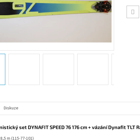
Diskuze
inistický set DYNAFIT SPEED 76 176 cm + vázání Dynafit TLT R
18,5 m (115-77-101)