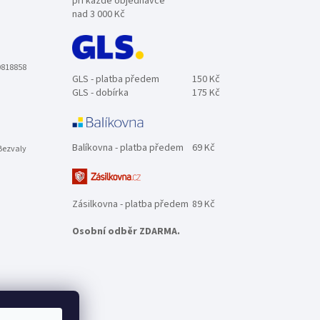
při každé objednávce
nad 3 000 Kč
0818858
GLS - platba předem
150 Kč
GLS - dobírka
175 Kč
Balíkovna - platba předem
69 Kč
Bezvaly
Zásilkovna - platba předem
89 Kč
Osobní odběr ZDARMA.