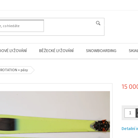
HLEDAT
DOVÉ LYŽOVÁNÍ
BĚŽECKÉ LYŽOVÁNÍ
SNOWBOARDING
SKIA
0 ROTATION + pásy
15 00
Měrná
cena:
Detailní