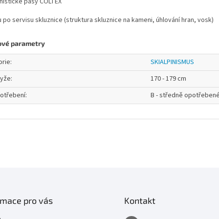
pinistické pásy COLTEX
u po servisu skluznice (struktura skluznice na kameni, úhlování hran, vosk)
ové parametry
orie
:
SKIALPINISMUS
lyže
:
170 - 179 cm
otřebení
:
B - středně opotřeben
rmace pro vás
Kontakt