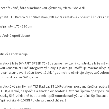
ce: dřevěné jádro s karbonovou výztuhou, Micro Side Wall
Dynafit TLT Radical ST 10 Rotation, DIN 4 -10, rentalové - posuvná špička i p
alpinisty: 175 - 190 cm
- středně opotřebené
istický set obsahuje:
pinistické lyže DYNAFIT SPEED 76 -
Speciálně navržená konstrukce lyže má v
ou konstrukcí. Plně integorvaný Alouy Tip design umožňuje maximální využ
zování a sundavání pásů. Nová „štíhlá“ geometrie eliminuje chyby způsobe
Hmotnost pouze 970 gramů
pinistické vázání Dynafit TLT Radical ST 10 Rotation - posuvná špička i patka
ST 10 je lehké, bezpečné a snadno ovladatelné. Otočná špička opět posu
e. Díky širší základně budete mít lepší kontrolu nad lyží. Otočná špička snad
Vypínací síla 4 - 10 DIN Polohy pro mód chůze: 3