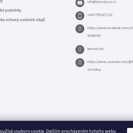
ty
info
@
bezvalyze.cz
ní podmínky
+420 799 027 222
ky ochrany osobních údajů
https://www.facebook.com/1
9248209/
bezvalyze/
https://www.youtube.com/@
ze-kx8up
oužívá soubory cookie. Dalším procházením tohoto webu