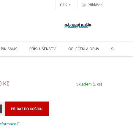
CZK
Přihlášení
NÁKUPNÍ KOŠÍK
Prázdný košík
LPINISMUS
PŘÍSLUŠENSTVÍ
OBLEČENÍ A OBUV
SERVIS
0 Kč
Skladem
(1 ks)
PŘIDAT DO KOŠÍKU
 informace