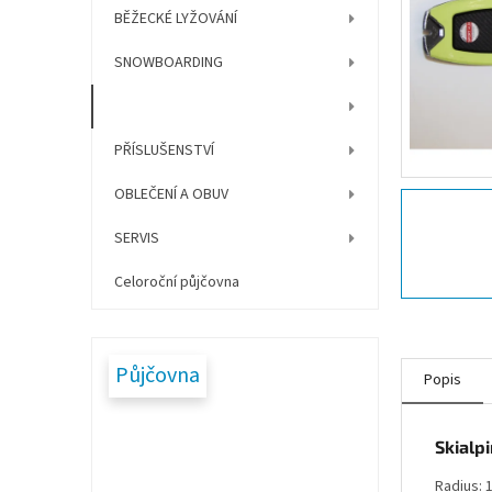
í
BĚŽECKÉ LYŽOVÁNÍ
p
a
SNOWBOARDING
n
e
SKIALPINISMUS
l
PŘÍSLUŠENSTVÍ
OBLEČENÍ A OBUV
SERVIS
Celoroční půjčovna
Půjčovna
Popis
Skialp
Radius: 