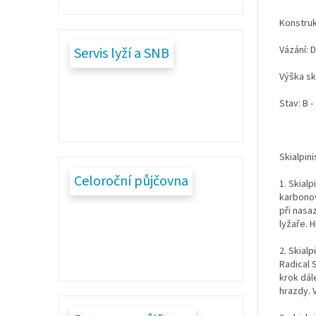
Konstruk
Vázání: 
Servis lyží a SNB
Výška ski
Stav: B 
Skialpin
Celoroční půjčovna
1. Skial
karbonov
při nasa
lyžaře. 
2. Skial
Radical 
krok dál
hrazdy. 