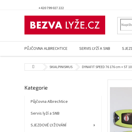
Přejít
na
+420 799 027 222
obsah
PŮJČOVNA ALBRECHTICE
SERVIS LYŽÍ A SNB
SJEZ
Domů
SKIALPINISMUS
DYNAFIT SPEED 76 176 cm + ST 1
P
Přeskočit
Kategorie
o
kategorie
s
t
Půjčovna Albrechtice
r
Servis lyží a SNB
a
n
SJEZDOVÉ LYŽOVÁNÍ
n