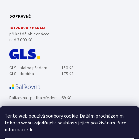
DOPRAVNÉ
DOPRAVA ZDARMA
při každé objednávce
nad 3 000 Kč
GLS - platba předem
150 Kč
GLS - dobírka
175 Kč
Balíkovna - platba předem
69 Kč
Tento web používá soubory cookie. Dalším procházením
Zásilkovna - platba předem
89 Kč
tohoto webu vyjadřujete souhlas s jejich používáním.. Více
informací
zde
.
Osobní odběr ZDARMA.