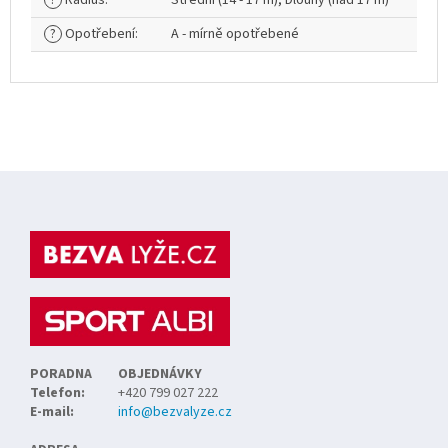
?
Radius
:
Střední (14 - 17 m), Dlouhý (nad 17 m)
?
Opotřebení
:
A - mírně opotřebené
Z
á
p
a
t
í
PORADNA
OBJEDNÁVKY
Telefon:
+420 799 027 222
E-mail:
info@bezvalyze.cz