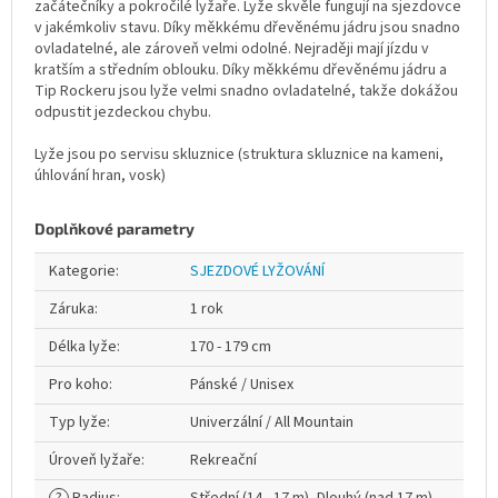
začátečníky a pokročilé lyžaře. Lyže skvěle fungují na sjezdovce
v jakémkoliv stavu. Díky měkkému dřevěnému jádru jsou snadno
ovladatelné, ale zároveň velmi odolné. Nejraději mají jízdu v
kratším a středním oblouku. Díky měkkému dřevěnému jádru a
Tip Rockeru jsou lyže velmi snadno ovladatelné, takže dokážou
odpustit jezdeckou chybu.
Lyže jsou po servisu skluznice (struktura skluznice na kameni,
úhlování hran, vosk)
Doplňkové parametry
Kategorie
:
SJEZDOVÉ LYŽOVÁNÍ
Záruka
:
1 rok
Délka lyže
:
170 - 179 cm
Pro koho
:
Pánské / Unisex
Typ lyže
:
Univerzální / All Mountain
Úroveň lyžaře
:
Rekreační