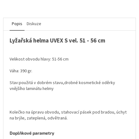
Popis
Diskuze
Lyžařská helma UVEX S vel. 51 - 56 cm
Velikost obvodu hlavy: 51-56 cm
Váha: 390 gr.
Stav:použitá v dobrém stavu,drobné kosmetické oděrky
vnějšího laminátu helmy
Kolečko na úpravu obvodu, stahovací pásek pod bradou, úchyt
na brýle, zateplená, odvětraná.
Doplňkové parametry