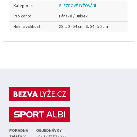
Kategorie
:
SJEZDOVÉ LYŽOVÁNÍ
Pro koho
:
Pánské / Unisex
Helma velikost
:
XS: 50 - 54 cm, S: 54 - 56 cm
Z
á
p
a
t
í
PORADNA
OBJEDNÁVKY
Telefon:
+420 799 027 222