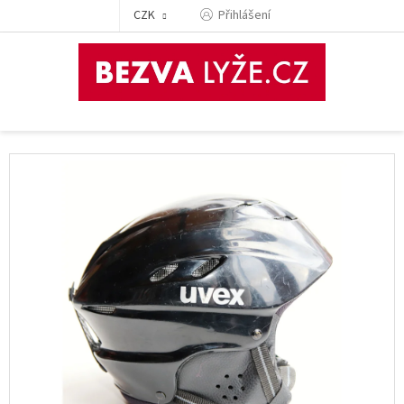
Přejít
CZK
Přihlášení
na
obsah