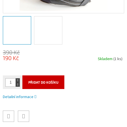
390 Kč
190 Kč
Skladem
(1 ks)
Měrná
cena:
PŘIDAT DO KOŠÍKU
Detailní informace