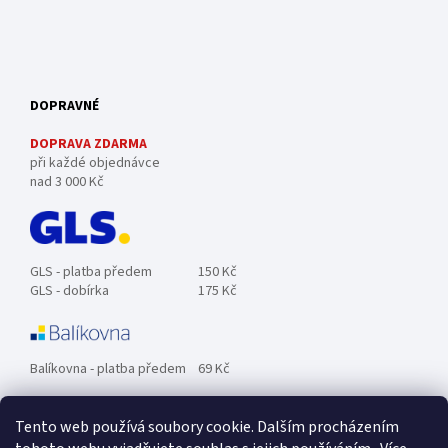
DOPRAVNÉ
DOPRAVA ZDARMA
při každé objednávce
nad 3 000 Kč
GLS - platba předem
150 Kč
GLS - dobírka
175 Kč
Balíkovna - platba předem
69 Kč
Tento web používá soubory cookie. Dalším procházením
Zásilkovna - platba předem
89 Kč