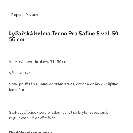
Popis
Diskuze
Lyžařská helma Tecno Pro Safine S vel. 54 -
56 cm
Velikost obvodu hlavy: 54 - 56 cm
Váha: 400 gr.
Stav: použitá ve velmi dobrém stavu, drobné oděrky vnějšího
laminátu
Stahovací pásek pod bradou, úchyt na brýle, zateplená,
regulovatelné odvětrávání.
Doplňkové parametry