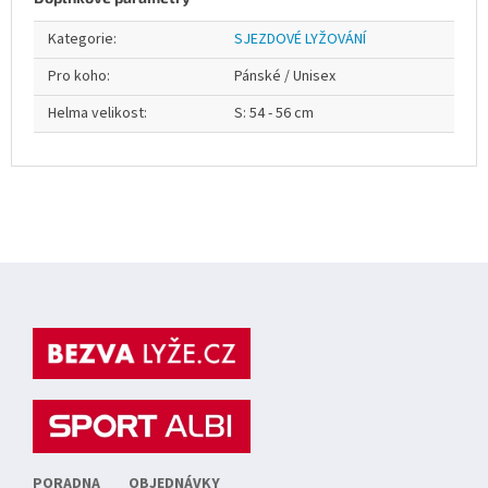
Kategorie
:
SJEZDOVÉ LYŽOVÁNÍ
Pro koho
:
Pánské / Unisex
Helma velikost
:
S: 54 - 56 cm
Z
á
p
a
t
í
PORADNA
OBJEDNÁVKY