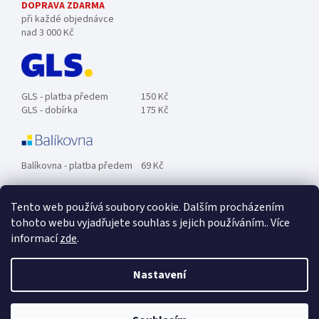
DOPRAVA ZDARMA
při každé objednávce
nad 3 000 Kč
GLS - platba předem
150 Kč
GLS - dobírka
175 Kč
Balíkovna - platba předem
69 Kč
Tento web používá soubory cookie. Dalším procházením
Zásilkovna - platba předem
89 Kč
tohoto webu vyjadřujete souhlas s jejich používáním.. Více
informací
zde
.
Osobní odběr ZDARMA.
Nastavení