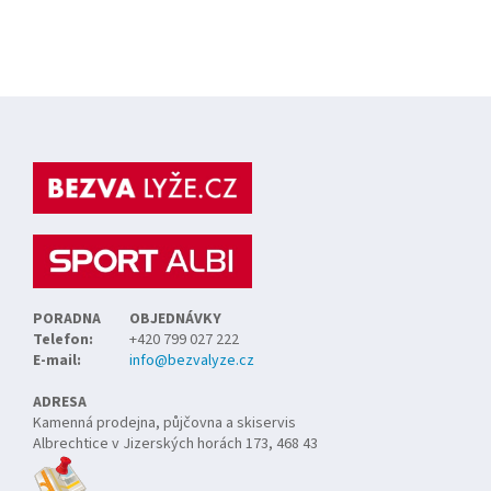
Z
á
p
a
t
í
PORADNA
OBJEDNÁVKY
Telefon:
+420 799 027 222
E-mail:
info@bezvalyze.cz
ADRESA
Kamenná prodejna, půjčovna a skiservis
Albrechtice v Jizerských horách 173, 468 43