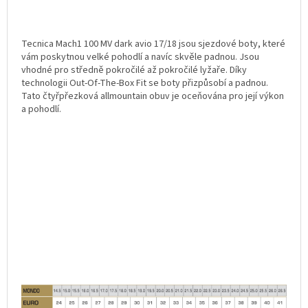
Tecnica Mach1 100 MV dark avio 17/18 jsou sjezdové boty, které
vám poskytnou velké pohodlí a navíc skvěle padnou. Jsou
vhodné pro středně pokročilé až pokročilé lyžaře. Díky
technologii Out-Of-The-Box Fit se boty přizpůsobí a padnou.
Tato čtyřpřezková allmountain obuv je oceňována pro její výkon
a pohodlí.