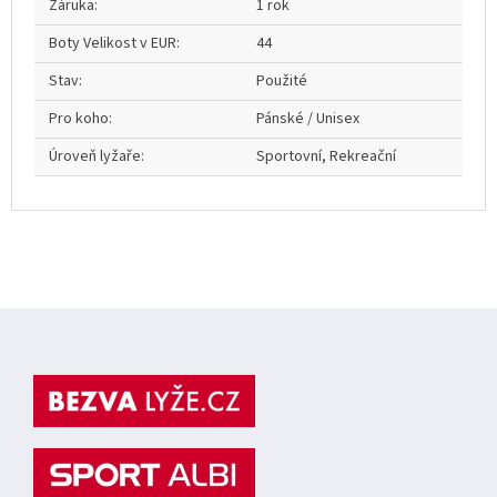
Záruka
:
1 rok
Boty Velikost v EUR
:
44
Stav
:
Použité
Pro koho
:
Pánské / Unisex
Úroveň lyžaře
:
Sportovní, Rekreační
Z
á
p
a
t
í