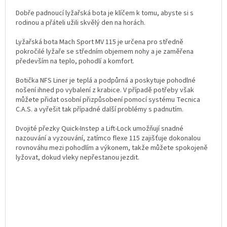
Dobře padnoucí lyžařská bota je klíčem k tomu, abyste si s
rodinou a přáteli užili skvělý den na horách.
Lyžařská bota Mach Sport MV 115 je určena pro středně
pokročilé lyžaře se středním objemem nohy a je zaměřena
především na teplo, pohodlí a komfort.
Botička NFS Liner je teplá a podpůrná a poskytuje pohodlné
nošení ihned po vybalení z krabice. V případě potřeby však
můžete přidat osobní přizpůsobení pomocí systému Tecnica
C.A.S. a vyřešit tak případné další problémy s padnutím.
Dvojité přezky Quick-Instep a Lift-Lock umožňují snadné
nazouvání a vyzouvání, zatímco flexe 115 zajišťuje dokonalou
rovnováhu mezi pohodlím a výkonem, takže můžete spokojeně
lyžovat, dokud vleky nepřestanou jezdit.