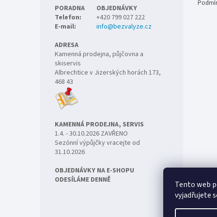
Podmín
PORADNA
OBJEDNÁVKY
Telefon:
+420 799 027 222
E-mail:
info@bezvalyze.cz
ADRESA
Kamenná prodejna, půjčovna a
skiservis
Albrechtice v Jizerských horách 173,
468 43
KAMENNÁ PRODEJNA, SERVIS
1.4. - 30.10.2026 ZAVŘENO
Sezónní výpůjčky vracejte od
31.10.2026
OBJEDNÁVKY NA E-SHOPU
ODESÍLÁME DENNĚ
Tento web p
vyjadřujete s