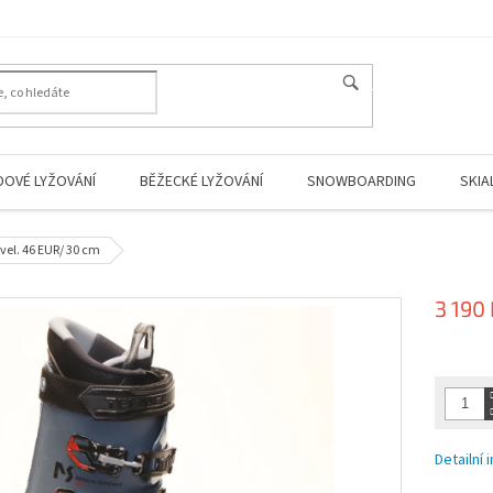
HLEDAT
DOVÉ LYŽOVÁNÍ
BĚŽECKÉ LYŽOVÁNÍ
SNOWBOARDING
SKIA
el. 46 EUR/ 30 cm
3 190
Měrná
cena:
Detailní