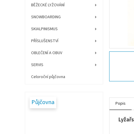
í
BĚŽECKÉ LYŽOVÁNÍ
p
a
SNOWBOARDING
n
e
SKIALPINISMUS
l
PŘÍSLUŠENSTVÍ
OBLEČENÍ A OBUV
SERVIS
Celoroční půjčovna
Půjčovna
Popis
Lyžař