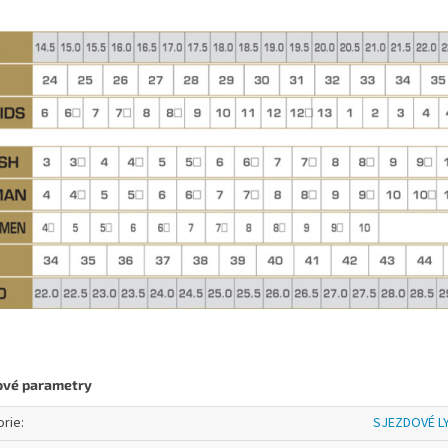
ové parametry
orie
:
SJEZDOVÉ L