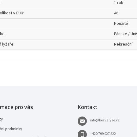
a
:
1 rok
elikost v EUR
:
46
Použité
oho
:
Pánské / Uni
 lyžaře
:
Rekreační
rmace pro vás
Kontakt
ty
info
@
bezvalyze.cz
ní podmínky
+420 799 027 222