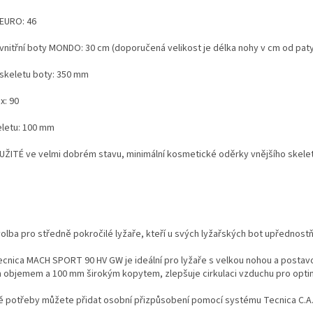
 EURO: 46
 vnitřní boty MONDO: 30 cm (doporučená velikost je délka nohy v cm od paty
 skeletu boty: 350 mm
x: 90
eletu: 100 mm
UŽITÉ ve velmi dobrém stavu, minimální kosmetické oděrky vnějšího skele
olba pro středně pokročilé lyžaře, kteří u svých lyžařských bot upřednostňu
cnica MACH SPORT 90 HV GW je ideální pro lyžaře s velkou nohou a postavo
 objemem a 100 mm širokým kopytem, zlepšuje cirkulaci vzduchu pro optim
ě potřeby můžete přidat osobní přizpůsobení pomocí systému Tecnica C.A.S.