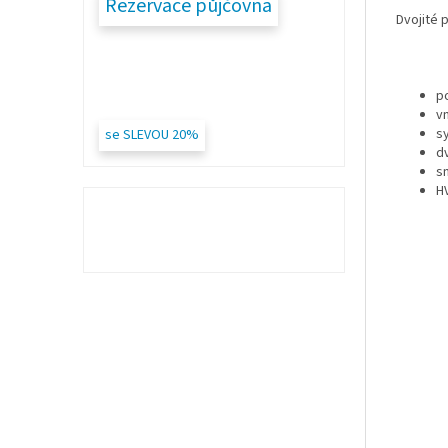
Rezervace půjčovna
Dvojité 
p
v
s
se SLEVOU 20%
dv
s
HV