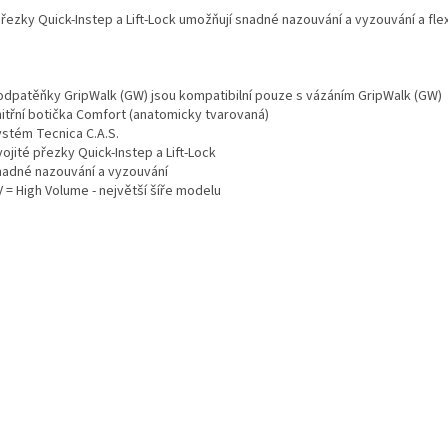
přezky Quick-Instep a Lift-Lock umožňují snadné nazouvání a vyzouvání a fle
odpatěňky GripWalk (GW) jsou kompatibilní pouze s vázáním GripWalk (GW)
nitřní botička Comfort (anatomicky tvarovaná)
ystém Tecnica C.A.S.
ojité přezky Quick-Instep a Lift-Lock
nadné nazouvání a vyzouvání
 = High Volume - největší šíře modelu