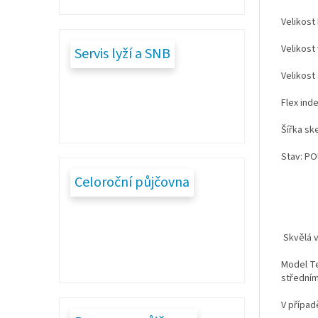
Velikost
Velikost
Servis lyží a SNB
Velikost
Flex inde
Šířka sk
Stav: PO
Celoroční půjčovna
Skvělá v
Model Te
středním
V případ