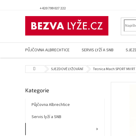
Přejít
na
+420 799 027 222
obsah
PŮJČOVNA ALBRECHTICE
SERVIS LYŽÍ A SNB
SJEZ
Domů
SJEZDOVÉ LYŽOVÁNÍ
Tecnica Mach SPORT MV RT v
P
Přeskočit
Kategorie
o
kategorie
s
t
Půjčovna Albrechtice
r
Servis lyží a SNB
a
n
SJEZDOVÉ LYŽOVÁNÍ
n