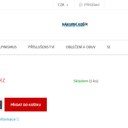
CZK
Přihlášení
NÁKUPNÍ KOŠÍK
Prázdný košík
LPINISMUS
PŘÍSLUŠENSTVÍ
OBLEČENÍ A OBUV
SERVIS
 Kč
Skladem
(1 ks)
PŘIDAT DO KOŠÍKU
 informace