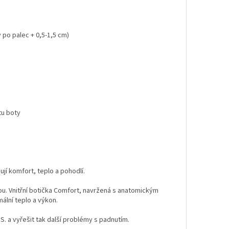
 po palec + 0,5-1,5 cm)
tu boty
jí komfort, teplo a pohodlí.
u. Vnitřní botička Comfort, navržená s anatomickým
ální teplo a výkon.
 a vyřešit tak další problémy s padnutím.