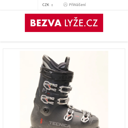
Přejít
CZK
Přihlášení
na
obsah