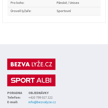
Pro koho
:
Pánské / Unisex
Úroveň lyžaře
:
Sportovní
Z
á
p
a
t
í
PORADNA
OBJEDNÁVKY
Telefon:
+420 799 027 222
E-mail:
info@bezvalyze.cz