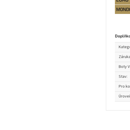
Doplňk
Kateg
Záruk
Boty V
Stav
:
Pro k
Úroveň