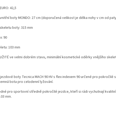
 EURO: 42,5
 vnitřní boty MONDO: 27 cm (doporučená velikost je délka nohy v cm od paty
 skeletu boty: 315 mm
x: 90
eletu: 103 mm
UŽITÉ ve velmi dobrém stavu, minimální kosmetické oděrky vnějšího skele
jezdové boty Tecnica MACH 90 HV s flex indexem 90 určené pro pokročilé sp
íjemná bota pro celodenní lyžování.
né pro sportovní středně pokročilé jezdce, kteří si rádi vychutnají kvalitní b
 103 mm.