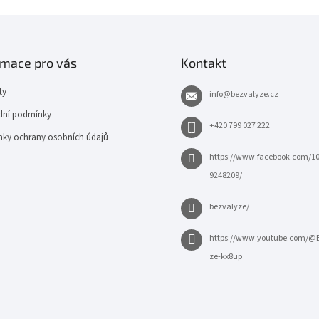
rmace pro vás
Kontakt
ty
info
@
bezvalyze.cz
ní podmínky
+420 799 027 222
ky ochrany osobních údajů
https://www.facebook.com/1
9248209/
bezvalyze/
https://www.youtube.com/@
ze-kx8up