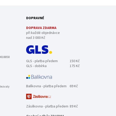
DOPRAVNÉ
DOPRAVA ZDARMA
při každé objednávce
nad 3 000 Kč
0818858
GLS - platba předem
150 Kč
GLS - dobírka
175 Kč
Balíkovna - platba předem
69 Kč
Bezvaly
Zásilkovna - platba předem
89 Kč