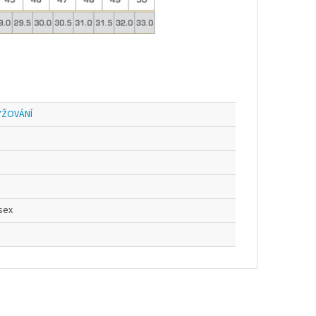
YŽOVÁNÍ
sex