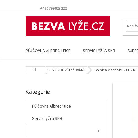
Přejít
na
+420 799 027 222
obsah
PŮJČOVNA ALBRECHTICE
SERVIS LYŽÍ A SNB
SJEZ
Domů
SJEZDOVÉ LYŽOVÁNÍ
Tecnica Mach SPORT HV RT v
P
Přeskočit
Kategorie
o
kategorie
s
t
Půjčovna Albrechtice
r
Servis lyží a SNB
a
n
SJEZDOVÉ LYŽOVÁNÍ
n