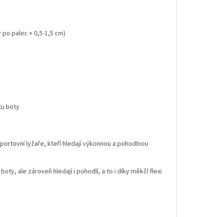
 po palec + 0,5-1,5 cm)
tu boty
ortovní lyžaře, kteří hledají výkonnou a pohodlnou
oty, ale zároveň hledají i pohodlí, a to i díky měkčí flexi