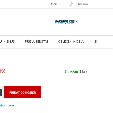
CZK
Přihlášení
NÁKUPNÍ KOŠÍK
Prázdný košík
LPINISMUS
PŘÍSLUŠENSTVÍ
OBLEČENÍ A OBUV
SERVIS
 Kč
Skladem
(1 ks)
PŘIDAT DO KOŠÍKU
 informace