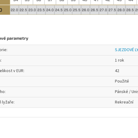
ové parametry
orie
:
SJEZDOVÉ L
a
:
1 rok
elikost v EUR
:
42
Použité
oho
:
Pánské / Uni
 lyžaře
:
Rekreační