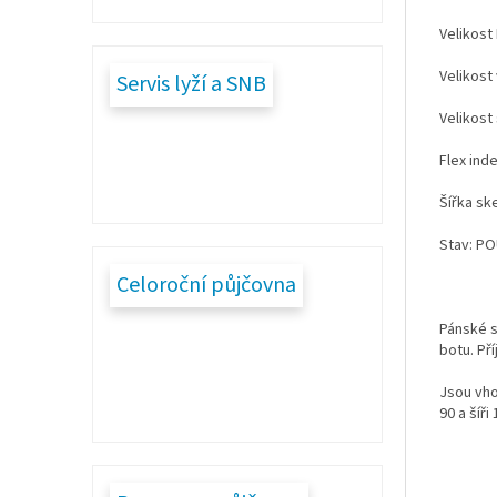
Velikost
Velikost
Servis lyží a SNB
Velikost
Flex inde
Šířka sk
Stav: PO
Celoroční půjčovna
Pánské s
botu. Př
Jsou vhod
90 a šíři