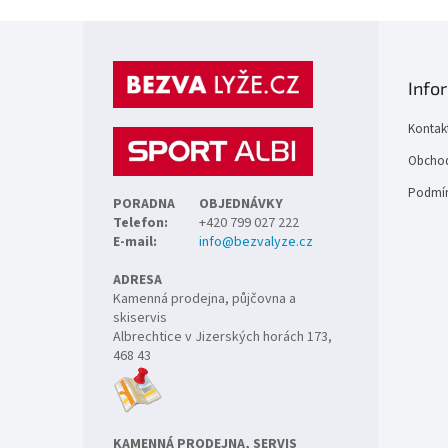
Z
á
p
Info
a
t
Kontak
í
Obchod
Podmín
PORADNA
OBJEDNÁVKY
Telefon:
+420 799 027 222
E-mail:
info@bezvalyze.cz
ADRESA
Kamenná prodejna, půjčovna a
skiservis
Albrechtice v Jizerských horách 173,
468 43
KAMENNÁ PRODEJNA, SERVIS