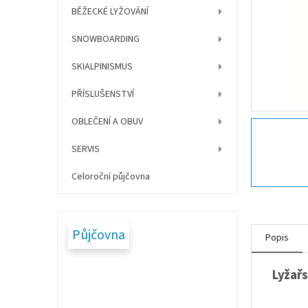
í
BĚŽECKÉ LYŽOVÁNÍ
p
a
SNOWBOARDING
n
e
SKIALPINISMUS
l
PŘÍSLUŠENSTVÍ
OBLEČENÍ A OBUV
SERVIS
Celoroční půjčovna
Půjčovna
Popis
Lyžařs