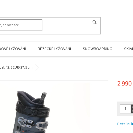
HLEDAT
DOVÉ LYŽOVÁNÍ
BĚŽECKÉ LYŽOVÁNÍ
SNOWBOARDING
SKIA
el. 42,5 EUR/ 27,5 cm
2 990
Měrná
cena:
Detailní