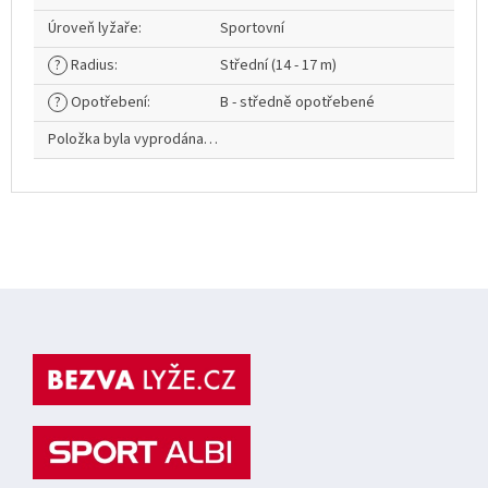
Úroveň lyžaře
:
Sportovní
?
Radius
:
Střední (14 - 17 m)
?
Opotřebení
:
B - středně opotřebené
Položka byla vyprodána…
Z
á
p
a
t
í