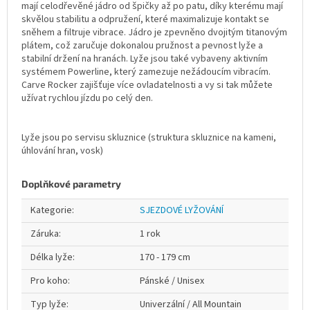
mají celodřevěné jádro od špičky až po patu, díky kterému mají
skvělou stabilitu a odpružení, které maximalizuje kontakt se
sněhem a filtruje vibrace. Jádro je zpevněno dvojitým titanovým
plátem, což zaručuje dokonalou pružnost a pevnost lyže a
stabilní držení na hranách. Lyže jsou také vybaveny aktivním
systémem Powerline, který zamezuje nežádoucím vibracím.
Carve Rocker zajišťuje více ovladatelnosti a vy si tak můžete
užívat rychlou jízdu po celý den.
Lyže jsou po servisu skluznice (struktura skluznice na kameni,
úhlování hran, vosk)
Doplňkové parametry
Kategorie
:
SJEZDOVÉ LYŽOVÁNÍ
Záruka
:
1 rok
Délka lyže
:
170 - 179 cm
Pro koho
:
Pánské / Unisex
Typ lyže
:
Univerzální / All Mountain