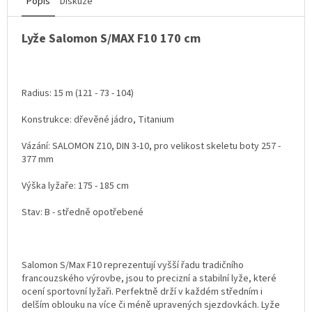
Popis
Diskuze
Lyže Salomon S/MAX F10 170 cm
Radius: 15 m (121 - 73 - 104)
Konstrukce: dřevěné jádro, Titanium
Vázání: SALOMON Z10, DIN 3-10, pro velikost skeletu boty 257 -
377 mm
Výška lyžaře: 175 - 185 cm
Stav: B - středně opotřebené
Salomon S/Max F10 reprezentují vyšší řadu tradičního
francouzského výrovbe, jsou to precizní a stabilní lyže, které
ocení sportovní lyžaři. Perfektně drží v každém středním i
delším oblouku na více či méně upravených sjezdovkách. Lyže