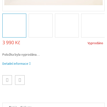
3 990 Kč
Vyprodáno
Měrná
Položka byla vyprodána…
cena:
Detailní informace