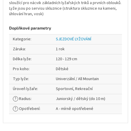
sloužící pro nácvik základních lyžařských triků a prvních oblouků.
Lyže jsou po servisu skluznice (struktura skluznice na kameni,
úhlování hran, vosk)
Doplňkové parametry
Kategorie
:
SJEZDOVÉ LYŽOVÁNÍ
Záruka
:
1 rok
Délka lyže
:
120 - 129 cm
Pro koho
:
Dětské
Typ lyže
:
Univerzální / All Mountain
Úroveň lyžaře
:
Sportovní, Rekreační
?
Radius
:
Juniorský / dětský (do 10 m)
?
Opotřebení
:
A - mírně opotřebené