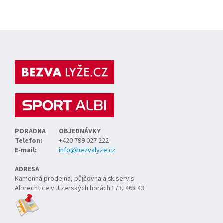
Z
á
p
a
t
í
PORADNA
OBJEDNÁVKY
Telefon:
+420 799 027 222
E-mail:
info@bezvalyze.cz
ADRESA
Kamenná prodejna, půjčovna a skiservis
Albrechtice v Jizerských horách 173, 468 43