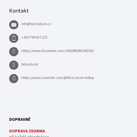
Kontakt
info
@
bezvalyze.cz
+420 799 027 222
https://www.facebook.com/108188589248209/
bezvalyze/
https://www.youtube.com/@Bezvalyze-kx8up
DOPRAVNÉ
DOPRAVA ZDARMA
při každé objednávce