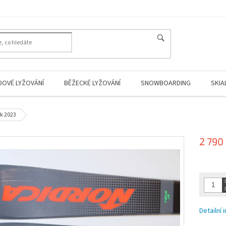
HLEDAT
DOVÉ LYŽOVÁNÍ
BĚŽECKÉ LYŽOVÁNÍ
SNOWBOARDING
SKIA
ok 2023
2 790
Měrná
cena:
Detailní