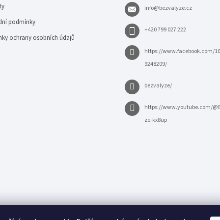
ty
info
@
bezvalyze.cz
ní podmínky
+420 799 027 222
ky ochrany osobních údajů
https://www.facebook.com/1
9248209/
bezvalyze/
https://www.youtube.com/@
ze-kx8up