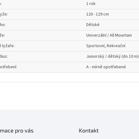
a
:
1 rok
lyže
:
120 - 129 cm
oho
:
Dětské
že
:
Univerzální / All Mountain
 lyžaře
:
Sportovní, Rekreační
dius
:
Juniorský / dětský (do 10 m)
otřebení
:
A - mírně opotřebené
rmace pro vás
Kontakt