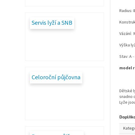
Radius: 8
Servis lyží a SNB
Konstru
Vázání: 
Výška ly
Stav: A 
model r
Celoroční půjčovna
Dětské l
snadno o
Lyže jso
Doplňk
Kateg