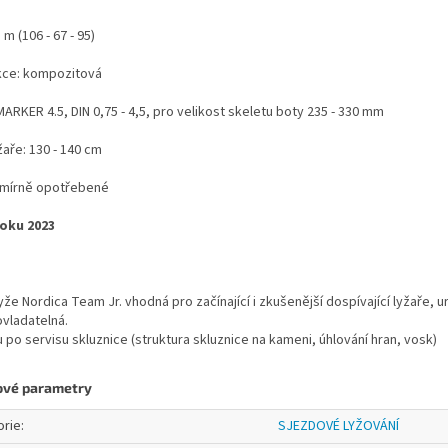
 m (106 - 67 - 95)
kce: kompozitová
MARKER 4.5, DIN 0,75 - 4,5, pro velikost skeletu boty 235 - 330 mm
žaře: 130 - 140 cm
- mírně opotřebené
oku 2023
yže Nordica Team Jr. vhodná pro začínající i zkušenější dospívající lyžaře
vladatelná.
u po servisu skluznice (struktura skluznice na kameni, úhlování hran, vosk)
ové parametry
orie
:
SJEZDOVÉ LYŽOVÁNÍ