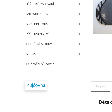
í
BĚŽECKÉ LYŽOVÁNÍ
p
a
SNOWBOARDING
n
e
SKIALPINISMUS
l
PŘÍSLUŠENSTVÍ
OBLEČENÍ A OBUV
SERVIS
Celoroční půjčovna
Půjčovna
Popis
Dětsk