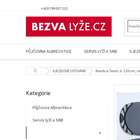
Přejít
na
+420 799 027 222
obsah
PŮJČOVNA ALBRECHTICE
SERVIS LYŽÍ A SNB
SJEZ
Domů
SJEZDOVÉ LYŽOVÁNÍ
Nordica Team Jr. 120 cm, r
P
Přeskočit
Kategorie
o
kategorie
s
t
Půjčovna Albrechtice
r
Servis lyží a SNB
a
n
SJEZDOVÉ LYŽOVÁNÍ
n