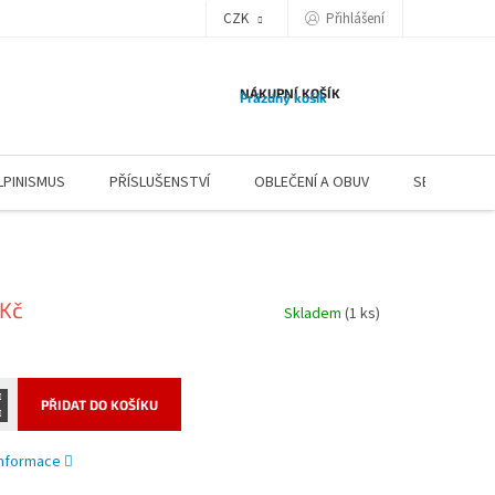
CZK
Přihlášení
NÁKUPNÍ KOŠÍK
Prázdný košík
LPINISMUS
PŘÍSLUŠENSTVÍ
OBLEČENÍ A OBUV
SERVIS
 Kč
Skladem
(1 ks)
PŘIDAT DO KOŠÍKU
 informace