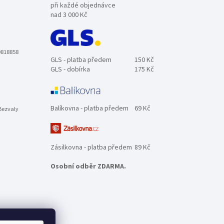
při každé objednávce
nad 3 000 Kč
0818858
GLS - platba předem
150 Kč
GLS - dobírka
175 Kč
Balíkovna - platba předem
69 Kč
Bezvaly
Zásilkovna - platba předem
89 Kč
Osobní odběr ZDARMA.