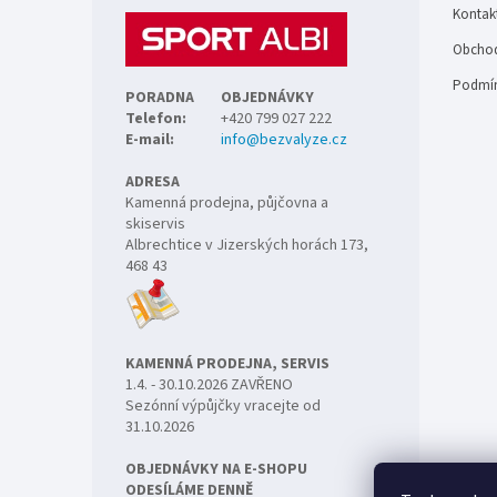
t
Kontak
í
Obchod
Podmín
PORADNA
OBJEDNÁVKY
Telefon:
+420 799 027 222
E-mail:
info@bezvalyze.cz
ADRESA
Kamenná prodejna, půjčovna a
skiservis
Albrechtice v Jizerských horách 173,
468 43
KAMENNÁ PRODEJNA, SERVIS
1.4. - 30.10.2026 ZAVŘENO
Sezónní výpůjčky vracejte od
31.10.2026
OBJEDNÁVKY NA E-SHOPU
ODESÍLÁME DENNĚ