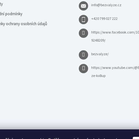
ty
info
@
bezvalyze.cz
ní podmínky
+420 799 027 222
ky ochrany osobních údajů
https://www.facebook.com/1
9248209/
bezvalyze/
https://www.youtube.com/@
ze-kx8up