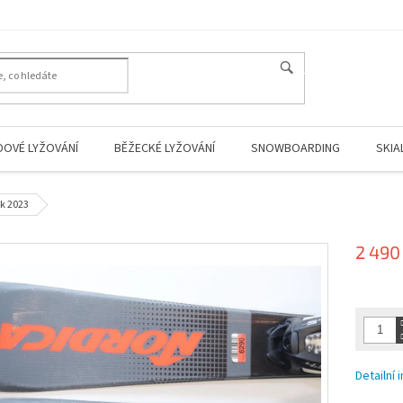
HLEDAT
DOVÉ LYŽOVÁNÍ
BĚŽECKÉ LYŽOVÁNÍ
SNOWBOARDING
SKIA
ok 2023
2 490
Měrná
cena:
Detailní