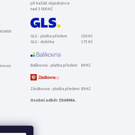
při každé objednávce
nad 3 000 Kč
0818858
GLS - platba předem
150 Kč
GLS - dobírka
175 Kč
Balíkovna - platba předem
69 Kč
Bezvaly
Zásilkovna - platba předem
89 Kč
Osobní odběr ZDARMA.