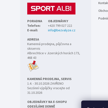
t
Kontak
í
Obchod
Podmín
PORADNA
OBJEDNÁVKY
Telefon:
+420 799 027 222
E-mail:
info@bezvalyze.cz
ADRESA
Kamenná prodejna, půjčovna a
skiservis
Albrechtice v Jizerských horách 173,
468 43
KAMENNÁ PRODEJNA, SERVIS
1.4. - 30.10.2026 ZAVŘENO
Sezónní výpůjčky vracejte od
31.10.2026
OBJEDNÁVKY NA E-SHOPU
ODESÍLÁME DENNĚ