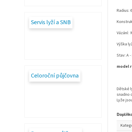
Radius: 6
Servis lyží a SNB
Konstru
Vázání: 
Výška ly
Stav: A 
model r
Celoroční půjčovna
Dětské l
snadno o
Lyže jso
Doplňk
Kateg