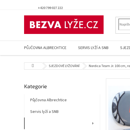
Přejít
na
+420 799 027 222
obsah
PŮJČOVNA ALBRECHTICE
SERVIS LYŽÍ A SNB
SJEZ
Domů
SJEZDOVÉ LYŽOVÁNÍ
Nordica Team Jr. 100 cm, r
P
Přeskočit
Kategorie
o
kategorie
s
t
Půjčovna Albrechtice
r
Servis lyží a SNB
a
n
SJEZDOVÉ LYŽOVÁNÍ
n