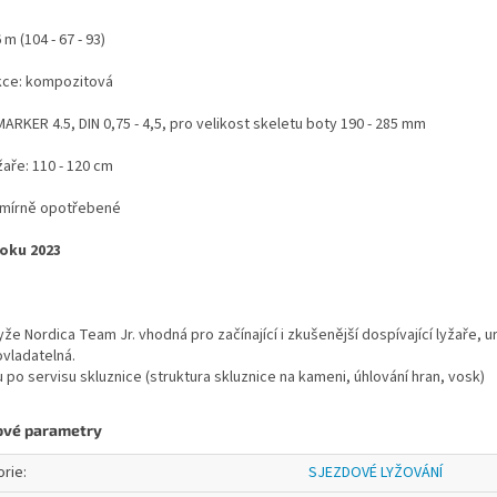
 m (104 - 67 - 93)
kce: kompozitová
MARKER 4.5, DIN 0,75 - 4,5, pro velikost skeletu boty 190 - 285 mm
žaře: 110 - 120 cm
- mírně opotřebené
oku 2023
yže Nordica Team Jr. vhodná pro začínající i zkušenější dospívající lyžaře
vladatelná.
u po servisu skluznice (struktura skluznice na kameni, úhlování hran, vosk)
ové parametry
orie
:
SJEZDOVÉ LYŽOVÁNÍ