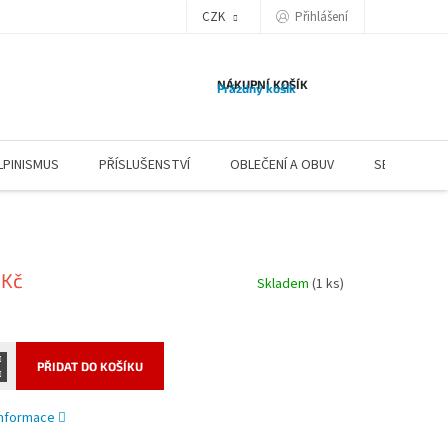
CZK
Přihlášení
NÁKUPNÍ KOŠÍK
Prázdný košík
LPINISMUS
PŘÍSLUŠENSTVÍ
OBLEČENÍ A OBUV
SERVIS
 Kč
Skladem
(1 ks)
PŘIDAT DO KOŠÍKU
 informace