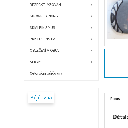
í
BĚŽECKÉ LYŽOVÁNÍ
p
a
SNOWBOARDING
n
e
SKIALPINISMUS
l
PŘÍSLUŠENSTVÍ
OBLEČENÍ A OBUV
SERVIS
Celoroční půjčovna
Půjčovna
Popis
Dětsk