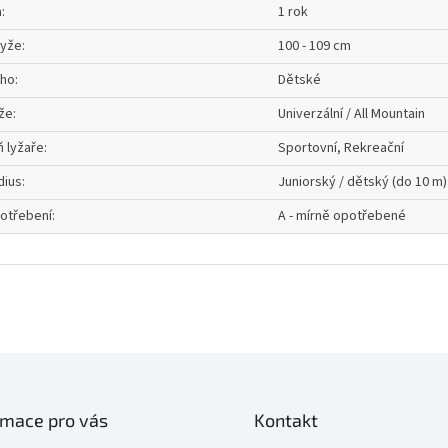
a
:
1 rok
lyže
:
100 - 109 cm
oho
:
Dětské
že
:
Univerzální / All Mountain
 lyžaře
:
Sportovní, Rekreační
dius
:
Juniorský / dětský (do 10 m)
otřebení
:
A - mírně opotřebené
rmace pro vás
Kontakt