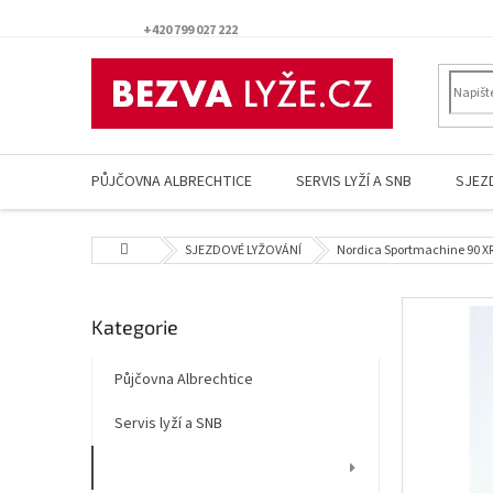
Přejít
na
+420 799 027 222
obsah
PŮJČOVNA ALBRECHTICE
SERVIS LYŽÍ A SNB
SJEZ
Domů
SJEZDOVÉ LYŽOVÁNÍ
Nordica Sportmachine 90 XR 
P
Přeskočit
Kategorie
o
kategorie
s
t
Půjčovna Albrechtice
r
Servis lyží a SNB
a
n
SJEZDOVÉ LYŽOVÁNÍ
n