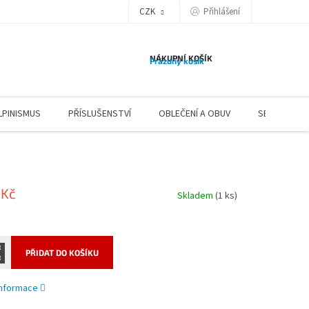
CZK
Přihlášení
NÁKUPNÍ KOŠÍK
Prázdný košík
LPINISMUS
PŘÍSLUŠENSTVÍ
OBLEČENÍ A OBUV
SERVIS
 Kč
Skladem
(1 ks)
PŘIDAT DO KOŠÍKU
 informace