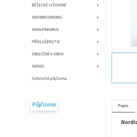
í
BĚŽECKÉ LYŽOVÁNÍ
p
a
SNOWBOARDING
n
e
SKIALPINISMUS
l
PŘÍSLUŠENSTVÍ
OBLEČENÍ A OBUV
SERVIS
Celoroční půjčovna
Půjčovna
Popis
Nordi