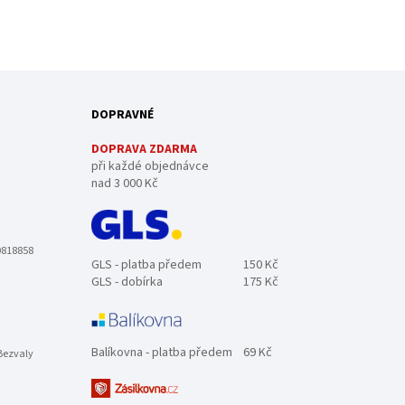
DOPRAVNÉ
DOPRAVA ZDARMA
při každé objednávce
nad 3 000 Kč
0818858
GLS - platba předem
150 Kč
GLS - dobírka
175 Kč
Balíkovna - platba předem
69 Kč
Bezvaly