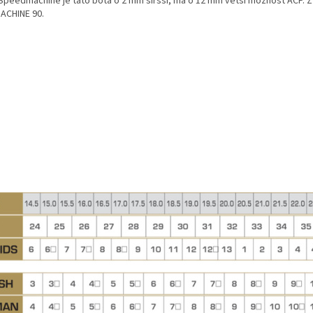
Speedmachine je tato bota o 2 mm širšší, má o 12 mm větší možnost ACP. 
CHINE 90.