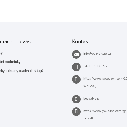
rmace pro vás
Kontakt
ty
info
@
bezvalyze.cz
ní podmínky
+420 799 027 222
ky ochrany osobních údajů
https://www.facebook.com/1
9248209/
bezvalyze/
https://www.youtube.com/@
ze-kx8up