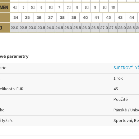
ové parametry
orie
:
SJEZDOVÉ LY
a
:
1 rok
elikost v EUR
:
45
Použité
oho
:
Pánské / Unis
 lyžaře
:
Sportovní, Re