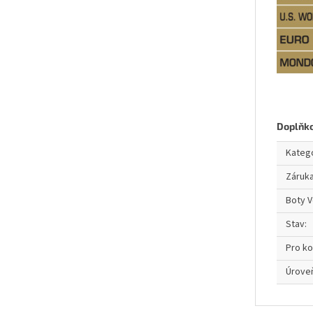
Doplňk
Kateg
Záruk
Boty V
Stav
:
Pro k
Úroveň