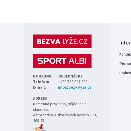
Z
á
p
Info
a
t
Kontak
í
Obchod
Podmín
PORADNA
OBJEDNÁVKY
Telefon:
+420 799 027 222
E-mail:
info@bezvalyze.cz
ADRESA
Kamenná prodejna, půjčovna a
skiservis
Albrechtice v Jizerských horách 173,
468 43