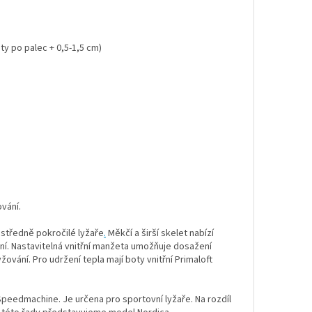
ty po palec + 0,5-1,5 cm)
vání.
 středně pokročilé lyžaře
.
Měkčí a širší skelet nabízí
ní. Nastavitelná vnitřní manžeta umožňuje dosažení
ování. Pro udržení tepla mají boty vnitřní Primaloft
eedmachine. Je určena pro sportovní lyžaře. Na rozdíl