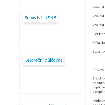
Velikost
Velikost
Servis lyží a SNB
Velikost
Flex inde
Šířka sk
Stav: PO
Celoroční půjčovna
4 kovové
Sjezdové
pohodlno
vzpřímen
zateplen
Modelová