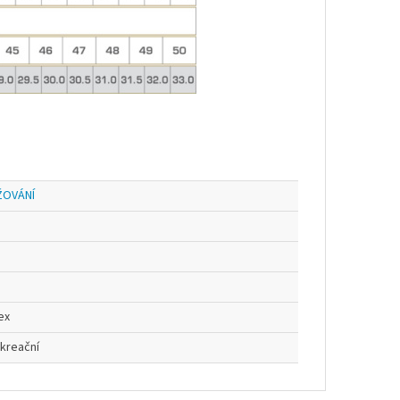
ŽOVÁNÍ
ex
kreační