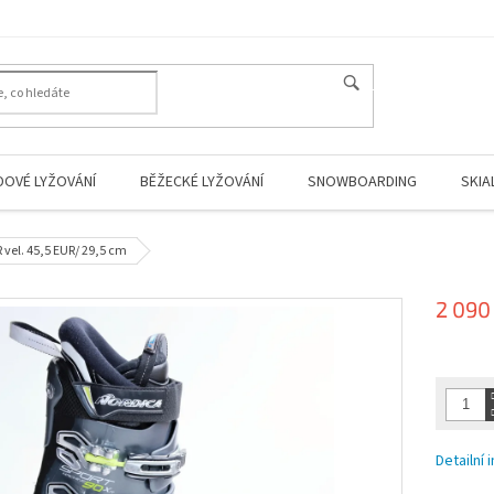
HLEDAT
DOVÉ LYŽOVÁNÍ
BĚŽECKÉ LYŽOVÁNÍ
SNOWBOARDING
SKIA
vel. 45,5 EUR/ 29,5 cm
2 090
Měrná
cena:
Detailní