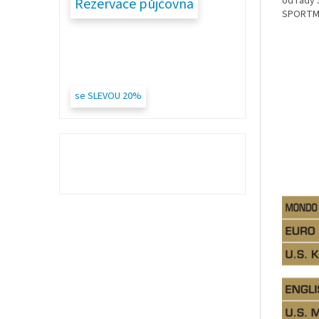
od řady 
Rezervace půjčovna
SPORTMA
se SLEVOU 20%