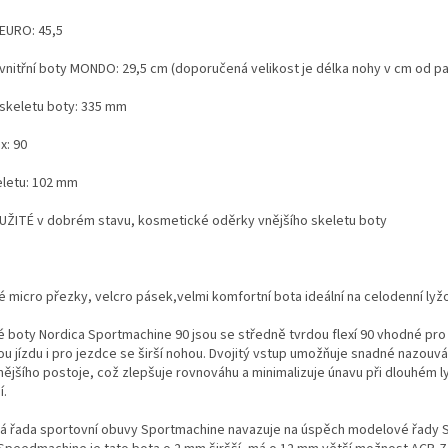
 EURO: 45,5
 vnitřní boty MONDO: 29,5 cm (doporučená velikost je délka nohy v cm od pa
 skeletu boty: 335 mm
x: 90
eletu: 102 mm
UŽITÉ v dobrém stavu, kosmetické oděrky vnějšího skeletu boty
 micro přezky, velcro pásek,velmi komfortní bota ideální na celodenní lyžo
 boty Nordica Sportmachine 90 jsou se středně tvrdou flexí 90 vhodné pro
u jízdu i pro jezdce se širší nohou. Dvojitý vstup umožňuje snadné nazouvá
ějšího postoje, což zlepšuje rovnováhu a minimalizuje únavu při dlouhém lyž
í.
 řada sportovní obuvy Sportmachine navazuje na úspěch modelové řady Sp