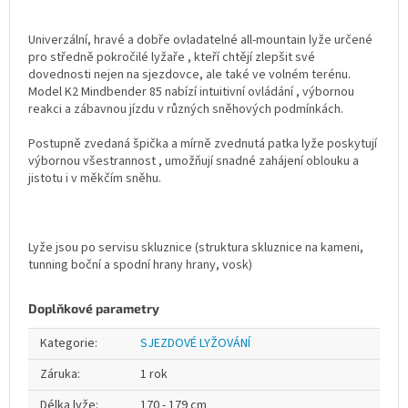
Univerzální, hravé a dobře ovladatelné all-mountain lyže určené
pro středně pokročilé lyžaře , kteří chtějí zlepšit své
dovednosti nejen na sjezdovce, ale také ve volném terénu.
Model K2 Mindbender 85 nabízí intuitivní ovládání , výbornou
reakci a zábavnou jízdu v různých sněhových podmínkách.
Postupně zvedaná špička a mírně zvednutá patka lyže poskytují
výbornou všestrannost , umožňují snadné zahájení oblouku a
jistotu i v měkčím sněhu.
Lyže jsou po servisu skluznice (struktura skluznice na kameni,
tunning boční a spodní hrany hrany, vosk)
Doplňkové parametry
Kategorie
:
SJEZDOVÉ LYŽOVÁNÍ
Záruka
:
1 rok
Délka lyže
:
170 - 179 cm