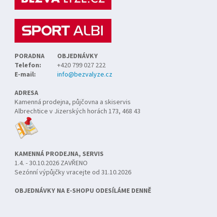
t
í
PORADNA
OBJEDNÁVKY
Telefon:
+420 799 027 222
E-mail:
info@bezvalyze.cz
ADRESA
Kamenná prodejna, půjčovna a skiservis
Albrechtice v Jizerských horách 173, 468 43
KAMENNÁ PRODEJNA, SERVIS
1.4. - 30.10.2026 ZAVŘENO
Sezónní výpůjčky vracejte od 31.10.2026
OBJEDNÁVKY NA E-SHOPU ODESÍLÁME DENNĚ