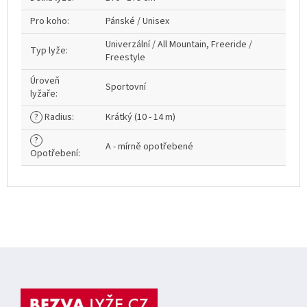
Pro koho
:
Pánské / Unisex
Univerzální / All Mountain, Freeride /
Typ lyže
:
Freestyle
Úroveň
Sportovní
lyžaře
:
?
Radius
:
Krátký (10 - 14 m)
?
A - mírně opotřebené
Opotřebení
:
Z
á
p
a