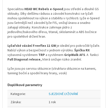
Specialitou
HEAD WC Rebels e-Speed
jsou střední a dlouhé GS
oblouky. Díky delšímu rádiusu a závodní konstrukci se lyžaři
mohou spolehnout na výkon a stabilitu v rychlosti. Lyže e-Speed
jsou šetrnější než závodní lyže FIS, snižují únavu a snadno
zahajují oblouky. Konstrukce zahrnuje jádro z
jedlového/bukového dřeva, titanal, sklolaminát a ABS bočnice
pro spolehlivé držení hran.
Lyžařské vázání Freeflex 11 GW
je ideální pro pokročilé lyžaře.
Nabízí výkon a bezpečnost v jednom výrobku.
Špička RX
vybavená systémem
TRP
a systémem
GripWalk AFS
. A funkci
Full Diagonal release,
která snižuje riziko zranění.
Lyže jsou po servisu skluznice (struktura skluznice na kameni,
tunning boční a spodní hrany hrany, vosk)
Doplňkové parametry
Kategorie
:
SJEZDOVÉ LYŽOVÁNÍ
Záruka
:
1 rok