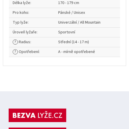
Délka lyže
:
170 - 179 cm
Pro koho
:
Pánské / Unisex
Typ lyže
:
Univerzální / All Mountain
Úroveň lyžaře
:
Sportovní
?
Radius
:
Střední (14 - 17 m)
?
Opotřebení
:
A - mírně opotřebené
Z
á
p
a
t
í