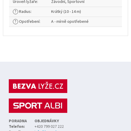
Úroveň lyžaře
:
Závodní, Sportovní
?
Radius
:
Krátký (10 - 14 m)
?
Opotřebení
:
A - mírně opotřebené
Z
á
p
a
t
í
PORADNA
OBJEDNÁVKY
Telefon:
+420 799 027 222