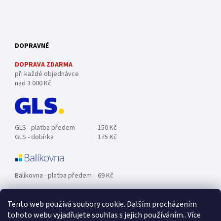
DOPRAVNÉ
DOPRAVA ZDARMA
při každé objednávce
nad 3 000 Kč
GLS - platba předem
150 Kč
GLS - dobírka
175 Kč
Balíkovna - platba předem
69 Kč
Tento web používá soubory cookie. Dalším procházením
Zásilkovna - platba předem
89 Kč
tohoto webu vyjadřujete souhlas s jejich používáním.. Více