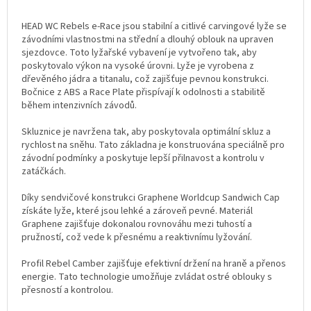
HEAD WC Rebels e-Race jsou stabilní a citlivé carvingové lyže se
závodními vlastnostmi na střední a dlouhý oblouk na upraven
sjezdovce. Toto lyžařské vybavení je vytvořeno tak, aby
poskytovalo výkon na vysoké úrovni. Lyže je vyrobena z
dřevěného jádra a titanalu, což zajišťuje pevnou konstrukci.
Bočnice z ABS a Race Plate přispívají k odolnosti a stabilitě
během intenzivních závodů.
Skluznice je navržena tak, aby poskytovala optimální skluz a
rychlost na sněhu. Tato základna je konstruována speciálně pro
závodní podmínky a poskytuje lepší přilnavost a kontrolu v
zatáčkách.
Díky sendvičové konstrukci Graphene Worldcup Sandwich Cap
získáte lyže, které jsou lehké a zároveň pevné. Materiál
Graphene zajišťuje dokonalou rovnováhu mezi tuhostí a
pružností, což vede k přesnému a reaktivnímu lyžování.
Profil Rebel Camber zajišťuje efektivní držení na hraně a přenos
energie. Tato technologie umožňuje zvládat ostré oblouky s
přesností a kontrolou.