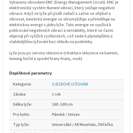
Vybaveno obvodem EMC (Energy Management Circuit). EMC je
elektronický systém tlumení vibrací, který snižuje negativní
vibrace. Když se lyže při jízdě zatlačí a začne se ohýbat a
vibrovat, kinetická energie se shromažďuje a přeměňuje na
elektrickou energii v jádru lyže. Tato energie se využívá k
pohlcování negativních vibrací a nestability, které se často
objevují při vyšších rychlostech, což vede k plynulejšímu a
stabilnějšímu lyžování bez ohledu na podmínky.
Lyže jsou po servisu skluznice (struktura skluznice na kameni,
tunning boční a spodní hrany hrany, vosk)
Doplňkové parametry
Kategorie
:
SJEZDOVÉ LYŽOVÁNÍ
Záruka
:
1 rok
Délka lyže
:
160 -169 cm
Pro koho
:
Pánské / Unisex
Typ lyže
:
Univerzální / All Mountain, Obřačka