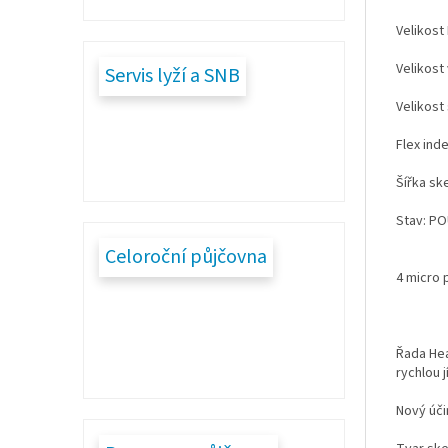
Velikost
Velikost
Servis lyží a SNB
Velikost
Flex inde
Šířka sk
Stav: PO
Celoroční půjčovna
4 micro 
Řada Hea
rychlou j
Nový úči