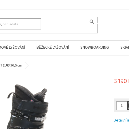
HLEDAT
DOVÉ LYŽOVÁNÍ
BĚŽECKÉ LYŽOVÁNÍ
SNOWBOARDING
SKIA
 47 EUR/ 30,5 cm
3 190
Měrná
cena:
Detailní