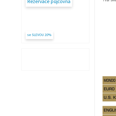
Tvar ske
Rezervace půjčovna
se SLEVOU 20%