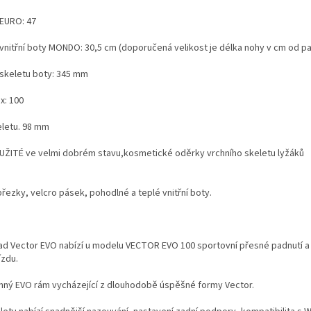
 EURO: 47
 vnitřní boty MONDO: 30,5 cm (doporučená velikost je délka nohy v cm od pa
 skeletu boty: 345 mm
x: 100
eletu. 98 mm
UŽITÉ ve velmi dobrém stavu,kosmetické oděrky vrchního skeletu lyžáků
přezky, velcro pásek, pohodlné a teplé vnitřní boty.
d Vector EVO nabízí u modelu VECTOR EVO 100 sportovní přesné padnutí a d
ízdu.
nný EVO rám vycházející z dlouhodobě úspěšné formy Vector.