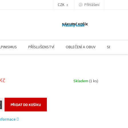
CZK
Přihlášení
NÁKUPNÍ KOŠÍK
Prázdný košík
LPINISMUS
PŘÍSLUŠENSTVÍ
OBLEČENÍ A OBUV
SERVIS
 Kč
Skladem
(1 ks)
PŘIDAT DO KOŠÍKU
 informace