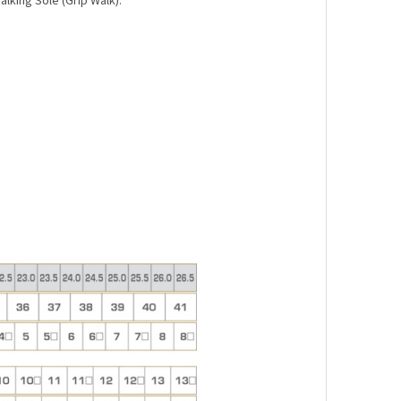
lking Sole (Grip Walk).