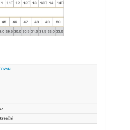
ŽOVÁNÍ
ex
kreační