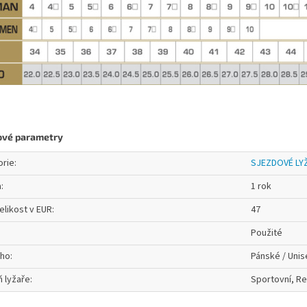
ové parametry
orie
:
SJEZDOVÉ LY
a
:
1 rok
elikost v EUR
:
47
Použité
oho
:
Pánské / Unis
 lyžaře
:
Sportovní, Re