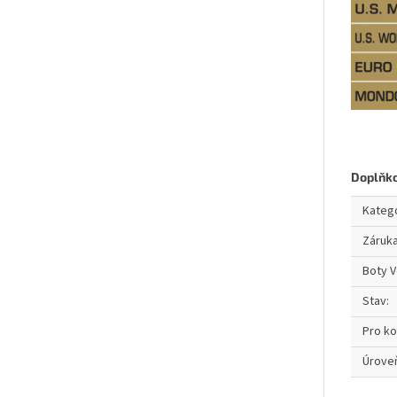
Doplňk
Kateg
Záruk
Boty V
Stav
:
Pro k
Úroveň