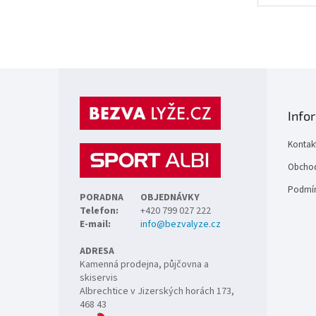
Z
á
p
Info
a
t
Kontak
í
Obchod
Podmín
PORADNA
OBJEDNÁVKY
Telefon:
+420 799 027 222
E-mail:
info@bezvalyze.cz
ADRESA
Kamenná prodejna, půjčovna a
skiservis
Albrechtice v Jizerských horách 173,
468 43