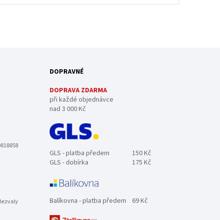
DOPRAVNÉ
DOPRAVA ZDARMA
při každé objednávce
nad 3 000 Kč
0818858
GLS - platba předem
150 Kč
GLS - dobírka
175 Kč
Balíkovna - platba předem
69 Kč
Bezvaly