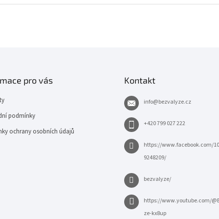
rmace pro vás
Kontakt
ty
info
@
bezvalyze.cz
ní podmínky
+420 799 027 222
ky ochrany osobních údajů
https://www.facebook.com/1
9248209/
bezvalyze/
https://www.youtube.com/@
ze-kx8up