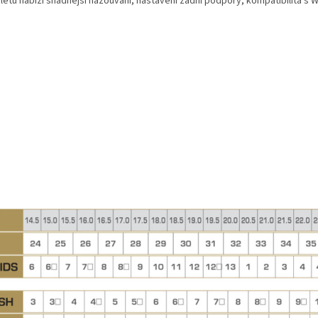
letu nabízí snadnější nazouvání, nastavení zadní podpory, kompatibilita s Wa