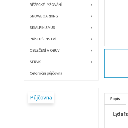
í
BĚŽECKÉ LYŽOVÁNÍ
p
a
SNOWBOARDING
n
e
SKIALPINISMUS
l
PŘÍSLUŠENSTVÍ
OBLEČENÍ A OBUV
SERVIS
Celoroční půjčovna
Půjčovna
Popis
Lyžařs