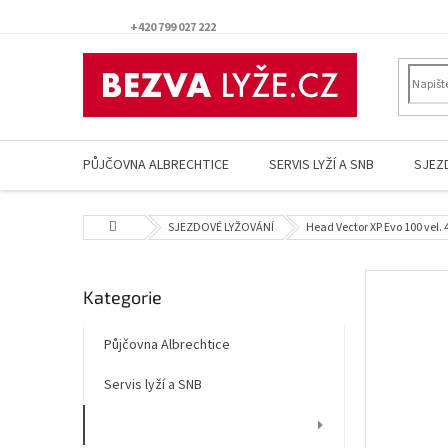
Přejít
na
+420 799 027 222
obsah
PŮJČOVNA ALBRECHTICE
SERVIS LYŽÍ A SNB
SJEZ
Domů
SJEZDOVÉ LYŽOVÁNÍ
Head Vector XP Evo 100 vel.
P
Přeskočit
Kategorie
o
kategorie
s
t
Půjčovna Albrechtice
r
Servis lyží a SNB
a
n
SJEZDOVÉ LYŽOVÁNÍ
n