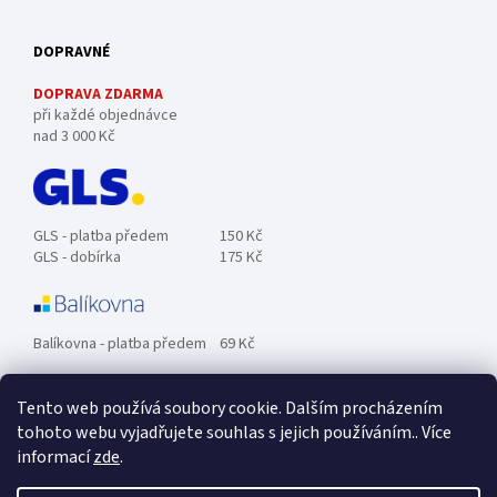
DOPRAVNÉ
DOPRAVA ZDARMA
při každé objednávce
nad 3 000 Kč
GLS - platba předem
150 Kč
GLS - dobírka
175 Kč
Balíkovna - platba předem
69 Kč
Tento web používá soubory cookie. Dalším procházením
Zásilkovna - platba předem
89 Kč
tohoto webu vyjadřujete souhlas s jejich používáním.. Více
informací
zde
.
Osobní odběr ZDARMA.