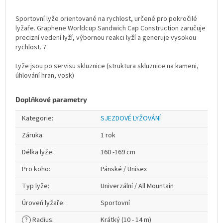
Sportovní lyže orientované na rychlost, určené pro pokročilé
lyžaře. Graphene Worldcup Sandwich Cap Construction zaručuje
precizní vedení lyží, výbornou reakci lyží a generuje vysokou
rychlost. 7
Lyže jsou po servisu skluznice (struktura skluznice na kameni,
úhlování hran, vosk)
Doplňkové parametry
Kategorie
:
SJEZDOVÉ LYŽOVÁNÍ
Záruka
:
1 rok
Délka lyže
:
160 -169 cm
Pro koho
:
Pánské / Unisex
Typ lyže
:
Univerzální / All Mountain
Úroveň lyžaře
:
Sportovní
?
Radius
:
Krátký (10 - 14 m)