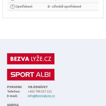
?
Opotřebení
:
B - středně opotřebené
Z
á
p
a
t
í
PORADNA
OBJEDNÁVKY
Telefon:
+420 799 027 222
E-mail:
info@bezvalyze.cz
ADRESA