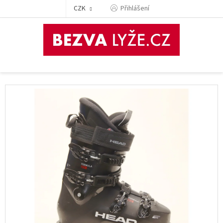
Přejít
CZK
Přihlášení
na
obsah