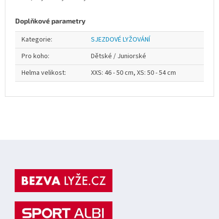
Doplňkové parametry
Kategorie
:
SJEZDOVÉ LYŽOVÁNÍ
Pro koho
:
Dětské / Juniorské
Helma velikost
:
XXS: 46 - 50 cm, XS: 50 - 54 cm
Z
á
p
a
t
í