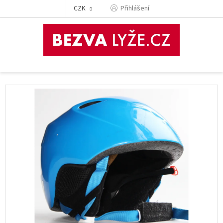
Přejít
CZK
Přihlášení
na
obsah