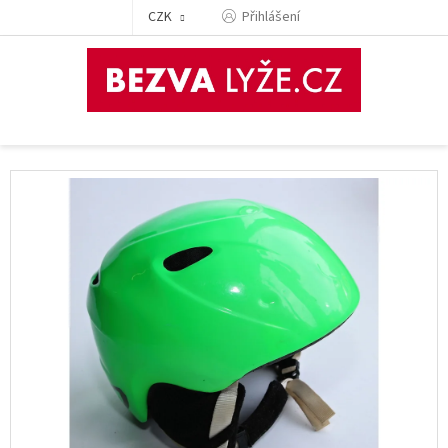
Přejít
CZK
Přihlášení
na
obsah