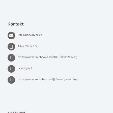
Kontakt
info
@
bezvalyze.cz
+420 799 027 222
https://www.facebook.com/108188589248209/
bezvalyze/
https://www.youtube.com/@Bezvalyze-kx8up