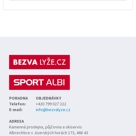
Z
á
p
a
t
í
PORADNA
OBJEDNÁVKY
Telefon:
+420 799 027 222
E-mail:
info@bezvalyze.cz
ADRESA
Kamenná prodejna, půjčovna a skiservis
Albrechtice v Jizerských horách 173, 468 43