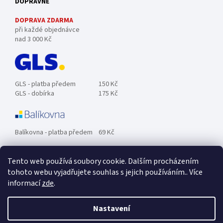
DOPRAVNÉ
DOPRAVA ZDARMA
při každé objednávce
nad 3 000 Kč
GLS - platba předem
150 Kč
GLS - dobírka
175 Kč
Balíkovna - platba předem
69 Kč
Tento web používá soubory cookie. Dalším procházením
Zásilkovna - platba předem
89 Kč
tohoto webu vyjadřujete souhlas s jejich používáním.. Více
informací
zde
.
Osobní odběr ZDARMA.
Nastavení