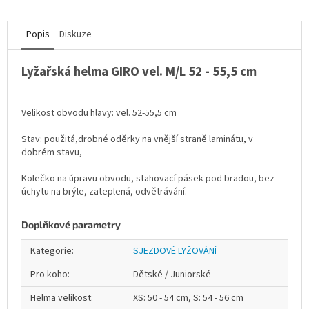
Popis
Diskuze
Lyžařská helma GIRO vel. M/L 52 - 55,5 cm
Velikost obvodu hlavy: vel. 52-55,5 cm
Stav: použitá,drobné oděrky na vnější straně laminátu, v
dobrém stavu,
Kolečko na úpravu obvodu, stahovací pásek pod bradou, bez
úchytu na brýle, zateplená, odvětrávání.
Doplňkové parametry
Kategorie
:
SJEZDOVÉ LYŽOVÁNÍ
Pro koho
:
Dětské / Juniorské
Helma velikost
:
XS: 50 - 54 cm, S: 54 - 56 cm