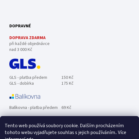
DOPRAVNÉ
DOPRAVA ZDARMA
při každé objednávce
nad 3 000 Kč
GLS - platba předem
150 Kč
GLS - dobírka
175 Kč
Balíkovna - platba předem
69 Kč
Tento web používá soubory cookie. Dalším procházením
Zásilkovna - platba předem
89 Kč
tohoto webu vyjadřujete souhlas s jejich používáním.. Více