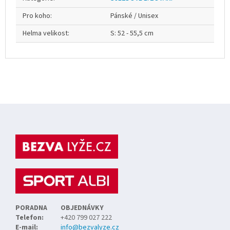
Pro koho
:
Pánské / Unisex
Helma velikost
:
S: 52 - 55,5 cm
Z
á
p
a
t
í
PORADNA
OBJEDNÁVKY
Telefon:
+420 799 027 222
E-mail:
info@bezvalyze.cz