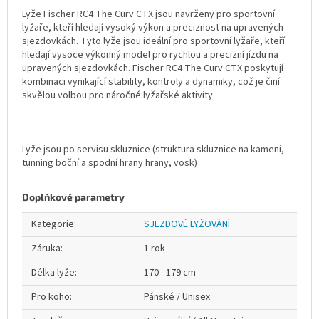
Lyže Fischer RC4 The Curv CTX jsou navrženy pro sportovní
lyžaře, kteří hledají vysoký výkon a preciznost na upravených
sjezdovkách.
Tyto lyže jsou ideální pro sportovní lyžaře, kteří
hledají vysoce výkonný model pro rychlou a precizní jízdu na
upravených sjezdovkách. Fischer RC4 The Curv CTX poskytují
kombinaci vynikající stability, kontroly a dynamiky, což je činí
skvělou volbou pro náročné lyžařské aktivity.
Lyže jsou po servisu skluznice (struktura skluznice na kameni,
tunning boční a spodní hrany hrany, vosk)
Doplňkové parametry
Kategorie
:
SJEZDOVÉ LYŽOVÁNÍ
Záruka
:
1 rok
Délka lyže
:
170 - 179 cm
Pro koho
:
Pánské / Unisex