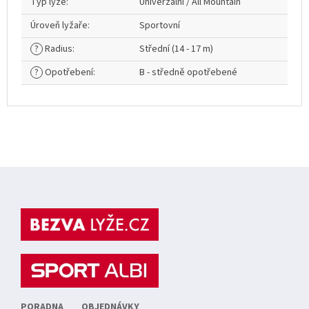
Typ lyže
:
Univerzální / All Mountain
Úroveň lyžaře
:
Sportovní
?
Radius
:
Střední (14 - 17 m)
?
Opotřebení
:
B - středně opotřebené
Z
á
p
a
t
í
PORADNA
OBJEDNÁVKY