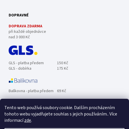
DOPRAVNÉ
DOPRAVA ZDARMA
při každé objednávce
nad 3 000 Kč
GLS - platba předem
150 Kč
GLS - dobírka
175 Kč
Balíkovna - platba předem
69 Kč
Tento web používá soubory cookie. Dalším procházením
Zásilkovna - platba předem
89 Kč
tohoto webu vyjadřujete souhlas s jejich používáním.. Více
informací
zde
.
Osobní odběr ZDARMA.