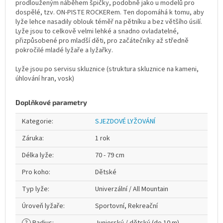
prodlouženým náběhem špičky, podobně jako u modelů pro
dospělé, tzv. ON-PISTE ROCKERem. Ten dopomáhá k tomu, aby
lyže lehce nasadily oblouk téměř na pětníku a bez většího úsilí.
Lyže jsou to celkově velmi lehké a snadno ovladatelné,
přizpůsobené pro mladší děti, pro začátečníky až středně
pokročilé mladé lyžaře a lyžařky.
Lyže jsou po servisu skluznice (struktura skluznice na kameni,
úhlování hran, vosk)
Doplňkové parametry
Kategorie
:
SJEZDOVÉ LYŽOVÁNÍ
Záruka
:
1 rok
Délka lyže
:
70 - 79 cm
Pro koho
:
Dětské
Typ lyže
:
Univerzální / All Mountain
Úroveň lyžaře
:
Sportovní, Rekreační