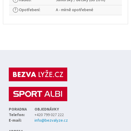
?
Radius
:
Juniorský / dětský (do 10 m)
?
Opotřebení
:
A - mírně opotřebené
Z
á
p
a
t
í
PORADNA
OBJEDNÁVKY
Telefon:
+420 799 027 222
E-mail:
info@bezvalyze.cz