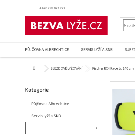
Přejít
na
+420 799 027 222
obsah
PŮJČOVNA ALBRECHTICE
SERVIS LYŽÍ A SNB
SJEZ
Domů
SJEZDOVÉ LYŽOVÁNÍ
Fischer RC4 Race Jr. 140 cm
P
Přeskočit
Kategorie
o
kategorie
s
t
Půjčovna Albrechtice
r
Servis lyží a SNB
a
n
SJEZDOVÉ LYŽOVÁNÍ
n