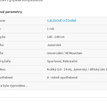
zání s gripwalk kompatibilitou
ové parametry
orie
:
SJEZDOVÉ LYŽOVÁNÍ
a
:
1 rok
lyže
:
140 - 149 cm
oho
:
Juniorské
že
:
Univerzální / All Mountain
 lyžaře
:
Sportovní, Rekreační
dius
:
Krátký (10 - 14 m), Juniorský / dětský (do 
otřebení
:
A - mírně opotřebené
ka byla vyprodána…