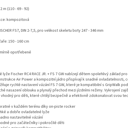
2 m (110 - 69 - 92)
kce: kompozitová
FISCHER FS7, DIN 2-7,5, pro velikost skeletu boty 247 - 346 mm
žaře: 150 - 160 cm
- mírně opotřebené
é lyže Fischer RC4 RACE JR. + FS 7 GW nabízejí dětem spolehlivý základ pro
nstrukce Air Power a kompozitní jádro přispívají k snadné ovladatelnosti, co
ňuje rychlé nastavení vázání FS 7 GW, které je kompatibilní s GripWalk p
hé nasazení oblouku a plynulý přechod mezi jízdními režimy. Vykrojení zajišťu
 vhodný pro děti, které chtějí bezpečně a efektivně zdokonalovat svou te
bratné v každém terénu díky on-piste rocker
ehké a dobře ovladatelné lyže
nadno nastavitelné vázání
hodné pro začátečníky i pokročilé děti