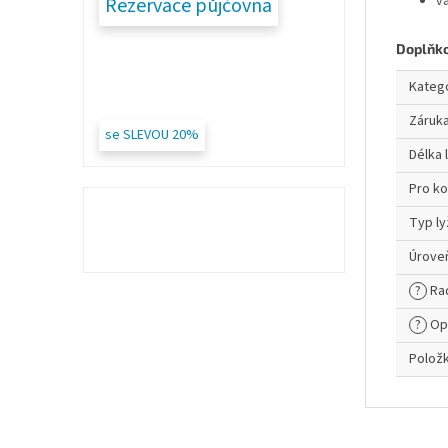
vá
Rezervace půjčovna
Doplňk
Kateg
Záruk
se SLEVOU 20%
Délka 
Pro k
Typ ly
Úroveň
?
Ra
?
Op
Polož