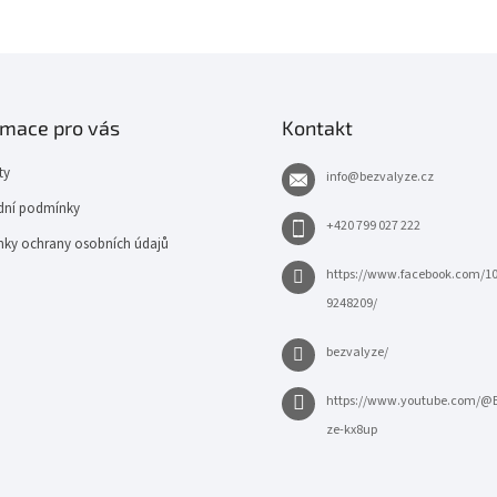
rmace pro vás
Kontakt
ty
info
@
bezvalyze.cz
ní podmínky
+420 799 027 222
ky ochrany osobních údajů
https://www.facebook.com/1
9248209/
bezvalyze/
https://www.youtube.com/@
ze-kx8up