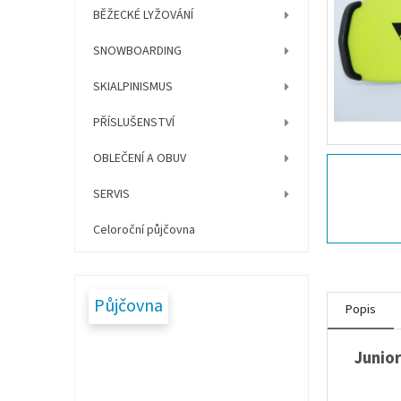
í
BĚŽECKÉ LYŽOVÁNÍ
p
a
SNOWBOARDING
n
e
SKIALPINISMUS
l
PŘÍSLUŠENSTVÍ
OBLEČENÍ A OBUV
SERVIS
Celoroční půjčovna
Půjčovna
Popis
Junior