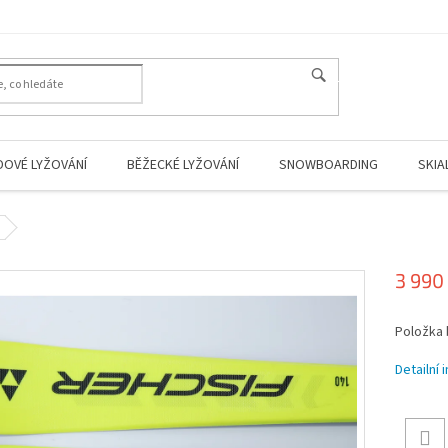
HLEDAT
DOVÉ LYŽOVÁNÍ
BĚŽECKÉ LYŽOVÁNÍ
SNOWBOARDING
SKIA
3 990
Měrná
Položka
cena:
Detailní