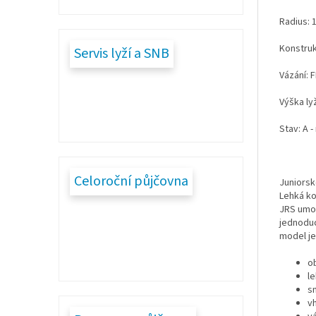
Radius: 1
Konstru
Servis lyží a SNB
Vázání: 
Výška ly
Stav: A 
Celoroční půjčovna
Juniorsk
Lehká ko
JRS umož
jednoduc
model je
o
l
s
v