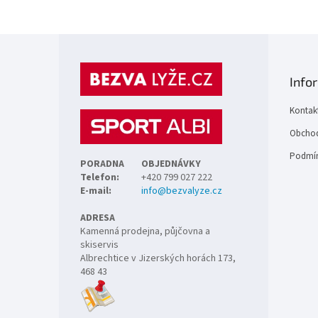
Z
á
p
Info
a
t
Kontak
í
Obchod
Podmín
PORADNA
OBJEDNÁVKY
Telefon:
+420 799 027 222
E-mail:
info@bezvalyze.cz
ADRESA
Kamenná prodejna, půjčovna a
skiservis
Albrechtice v Jizerských horách 173,
468 43