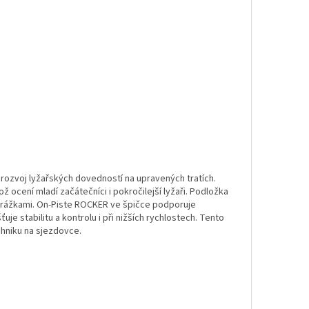
 rozvoj lyžařských dovedností na upravených tratích.
ž ocení mladí začátečníci i pokročilejší lyžaři. Podložka
odrážkami. On-Piste ROCKER ve špičce podporuje
je stabilitu a kontrolu i při nižších rychlostech. Tento
chniku na sjezdovce.