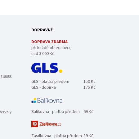
DOPRAVNÉ
DOPRAVA ZDARMA
při každé objednávce
nad 3 000 Kč
0818858
GLS - platba předem
150 Kč
GLS - dobírka
175 Kč
Balíkovna - platba předem
69 Kč
Bezvaly
Zásilkovna - platba předem
89 Kč