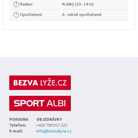
?
Radius
:
Krátký (10 - 14 m)
?
Opotřebení
:
A - mírně opotřebené
Z
á
p
a
t
í
PORADNA
OBJEDNÁVKY
Telefon:
+420 799 027 222
E-mail:
info@bezvalyze.cz