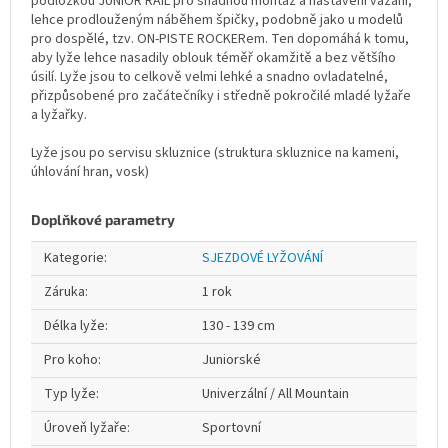
podložkou JUNIOR RAIL pro snadnou montáž a nastavení vázání,
lehce prodlouženým náběhem špičky, podobně jako u modelů
pro dospělé, tzv. ON-PISTE ROCKERem. Ten dopomáhá k tomu,
aby lyže lehce nasadily oblouk téměř okamžitě a bez většího
úsilí. Lyže jsou to celkově velmi lehké a snadno ovladatelné,
přizpůsobené pro začátečníky i středně pokročilé mladé lyžaře
a lyžařky.
Lyže jsou po servisu skluznice (struktura skluznice na kameni,
úhlování hran, vosk)
Doplňkové parametry
Kategorie
:
SJEZDOVÉ LYŽOVÁNÍ
Záruka
:
1 rok
Délka lyže
:
130 - 139 cm
Pro koho
:
Juniorské
Typ lyže
:
Univerzální / All Mountain
Úroveň lyžaře
:
Sportovní