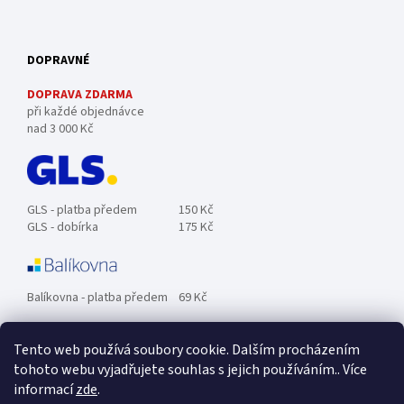
DOPRAVNÉ
DOPRAVA ZDARMA
při každé objednávce
nad 3 000 Kč
GLS - platba předem
150 Kč
GLS - dobírka
175 Kč
Balíkovna - platba předem
69 Kč
Tento web používá soubory cookie. Dalším procházením
Zásilkovna - platba předem
89 Kč
tohoto webu vyjadřujete souhlas s jejich používáním.. Více
informací
zde
.
Osobní odběr ZDARMA.