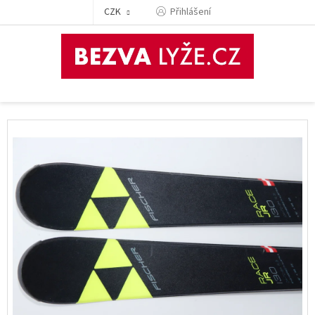
Přejít
CZK
Přihlášení
na
obsah