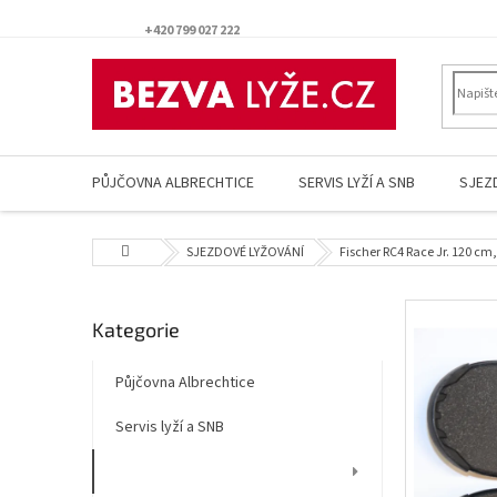
Přejít
na
+420 799 027 222
obsah
PŮJČOVNA ALBRECHTICE
SERVIS LYŽÍ A SNB
SJEZ
Domů
SJEZDOVÉ LYŽOVÁNÍ
Fischer RC4 Race Jr. 120 cm,
P
Přeskočit
Kategorie
o
kategorie
s
t
Půjčovna Albrechtice
r
Servis lyží a SNB
a
n
SJEZDOVÉ LYŽOVÁNÍ
n