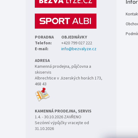
Info
a
t
Kontak
í
Obchod
Podmín
PORADNA
OBJEDNÁVKY
Telefon:
+420 799 027 222
E-mail:
info@bezvalyze.cz
ADRESA
Kamenná prodejna, půjčovna a
skiservis
Albrechtice v Jizerských horách 173,
468 43
KAMENNÁ PRODEJNA, SERVIS
1.4. - 30.10.2026 ZAVŘENO
Sezónní výpůjčky vracejte od
31.10.2026