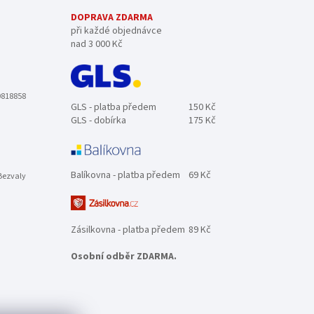
DOPRAVA ZDARMA
při každé objednávce
nad 3 000 Kč
0818858
GLS - platba předem
150 Kč
GLS - dobírka
175 Kč
Balíkovna - platba předem
69 Kč
Bezvaly
Zásilkovna - platba předem
89 Kč
Osobní odběr ZDARMA.