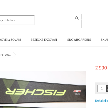
HLEDAT
DOVÉ LYŽOVÁNÍ
BĚŽECKÉ LYŽOVÁNÍ
SNOWBOARDING
SKIA
 rok 2021
2 990
Měrná
cena:
Detailní