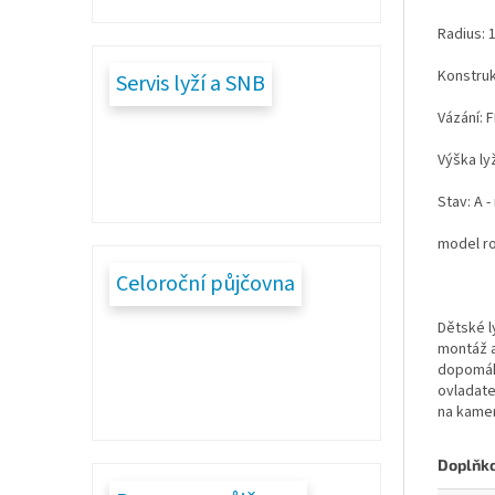
Radius: 1
Konstru
Servis lyží a SNB
Vázání: 
Výška ly
Stav: A 
model r
Celoroční půjčovna
Dětské l
montáž a
dopomáhá
ovladate
na kamen
Doplňk