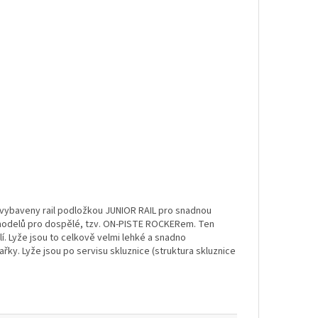
u vybaveny rail podložkou JUNIOR RAIL pro snadnou
modelů pro dospělé, tzv. ON-PISTE ROCKERem. Ten
. Lyže jsou to celkově velmi lehké a snadno
řky. Lyže jsou po servisu skluznice (struktura skluznice