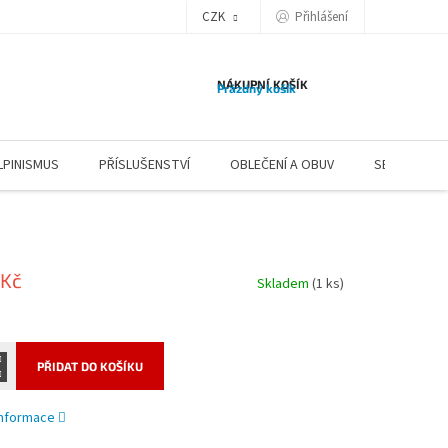
CZK
Přihlášení
NÁKUPNÍ KOŠÍK
Prázdný košík
LPINISMUS
PŘÍSLUŠENSTVÍ
OBLEČENÍ A OBUV
SERVIS
 Kč
Skladem
(1 ks)
PŘIDAT DO KOŠÍKU
 informace