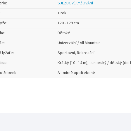
orie
:
SJEZDOVÉ LYŽOVÁNÍ
a
:
1 rok
lyže
:
120 - 129 cm
oho
:
Dětské
že
:
Univerzální / All Mountain
 lyžaře
:
Sportovní, Rekreační
dius
:
Krátký (10 - 14 m), Juniorský / dětský (do 
otřebení
:
A - mírně opotřebené