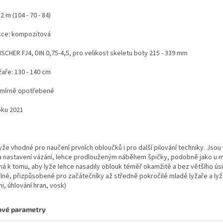
2 m (104 - 70 - 84)
kce: kompozitová
FISCHER FJ4, DIN 0,75-4,5, pro velikost skeletu boty 215 - 339 mm
žaře: 130 - 140 cm
- mírně opotřebené
oku 2021
yže vhodné pro naučení prvních obloučků i pro další pilování techniky. Jso
 nastavení vázání, lehce prodlouženým náběhem špičky, podobně jako u 
 k tomu, aby lyže lehce nasadily oblouk téměř okamžitě a bez většího úsilí
lné, přizpůsobené pro začátečníky až středně pokročilé mladé lyžaře a lyža
i, úhlování hran, vosk)
ové parametry