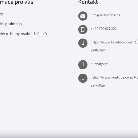
rmace pro vás
Kontakt
ty
info
@
bezvalyze.cz
ní podmínky
+420 799 027 222
ky ochrany osobních údajů
https://www.facebook.com/1
9248209/
bezvalyze/
https://www.youtube.com/@
ze-kx8up