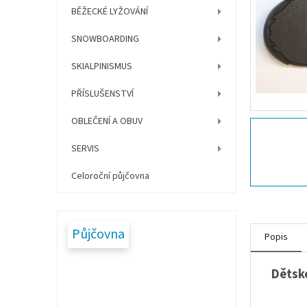
í
BĚŽECKÉ LYŽOVÁNÍ
p
a
SNOWBOARDING
n
e
SKIALPINISMUS
l
PŘÍSLUŠENSTVÍ
OBLEČENÍ A OBUV
SERVIS
Celoroční půjčovna
Půjčovna
Popis
Dětské